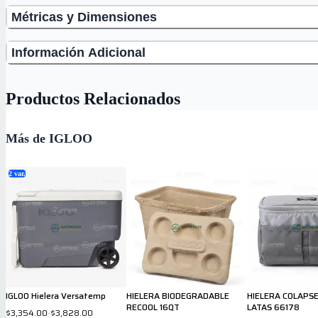
Métricas y Dimensiones
Información Adicional
Productos Relacionados
Más de IGLOO
2
var.
IGLOO Hielera Versatemp
HIELERA BIODEGRADABLE
HIELERA COLAPSE
RECOOL 16QT
LATAS 66178
$3,354.00
-
$3,828.00