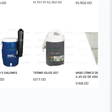
$1,757.01
-
$2,362.00
6.00
$5,902.00
 5 GALONES
TERMO IGLOO 2QT
VASO CÓNICO DESECHABL
4.25 OZ DE 200-PK
.00
$217.00
$168.00