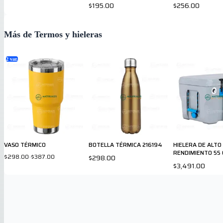
$195.00
$256.00
Más de Termos y hieleras
2
var.
VASO TÉRMICO
BOTELLA TÉRMICA 216194
HIELERA DE ALTO
RENDIMIENTO 55
$298.00
-
$387.00
$298.00
$3,491.00