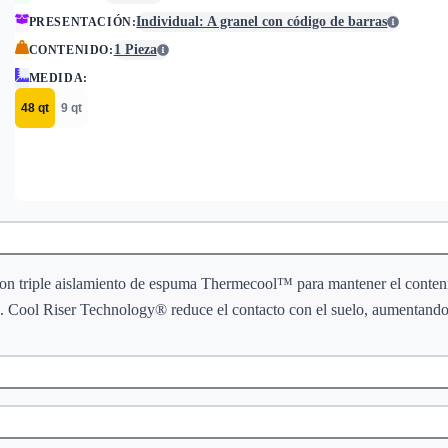
Individual: A granel con código de barras
PRESENTACIÓN
:
1 Pieza
CONTENIDO
:
MEDIDA
:
48 qt
9 qt
da con triple aislamiento de espuma Thermecool™ para mantener el cont
e. Cool Riser Technology® reduce el contacto con el suelo, aumentando