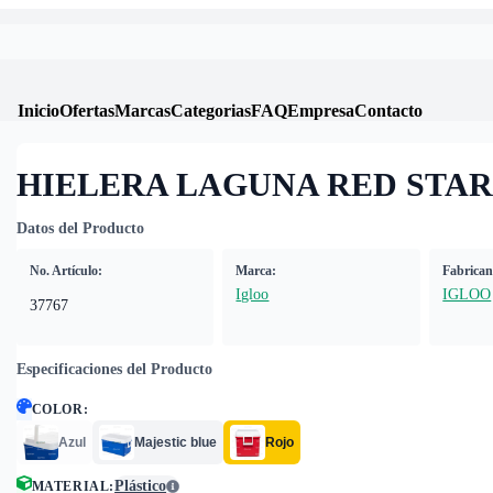
Inicio
Ofertas
Marcas
Categorias
FAQ
Empresa
Contacto
HIELERA LAGUNA RED STAR
Datos del Producto
No. Artículo:
Marca:
Fabrican
Igloo
IGLOO
37767
Especificaciones del Producto
COLOR
:
Azul
Majestic blue
Rojo
Plástico
MATERIAL
: