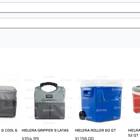
 & COOL 6
HIELERA GRIPPER 9 LATAS
HIELERA ROLLER 60 QT
HIELR
52 QT
$354.99
$1,156.00