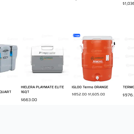
$1,03
2
var.
HIELERA PLAYMATE ELITE
IGLOO Termo ORANGE
TERMO
 QUART
16QT
$852.00
-
$1,605.00
$976
$663.00