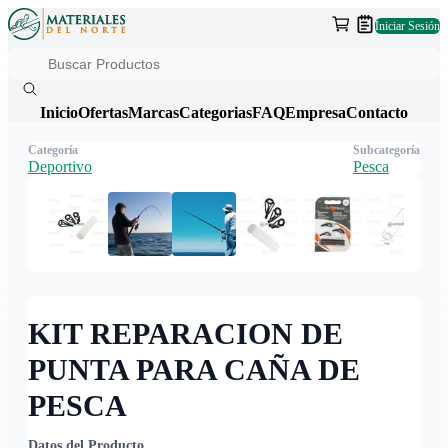
Iniciar Sesión
Inicio
Ofertas
Marcas
Categorias
FAQ
Empresa
Contacto
Categoría
Subcategoría
Deportivo
Pesca
KIT REPARACION DE
PUNTA PARA CAÑA DE
PESCA
Datos del Producto