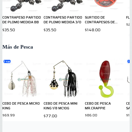
CONTRAPESO PARTIDO
CONTRAPESO PARTIDO
SURTIDO DE
FL
DE PLOMO MEDIDA BB
DE PLOMO MEDIDA 3/0
CONTRAPESOS DE
$2
PESCA
$35.50
$35.50
$148.00
Más de Pesca
3
var.
2
va
CEBO DE PESCA MICRO
CEBO DE PESCA MINI
CEBO DE PESCA
CE
KING
KING 1/8 MC10G
MR.CRAPPIE
SA
$69.99
$86.00
$10
$77.00