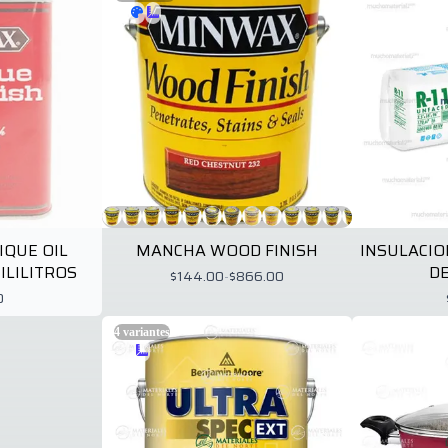
IQUE OIL
MANCHA WOOD FINISH
INSULACION
ILILITROS
DE
$144.00
-
$866.00
0
4
variantes