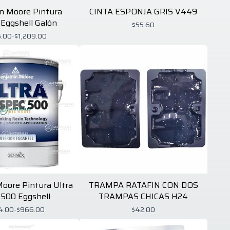
n Moore Pintura
CINTA ESPONJA GRIS V449
a Eggshell Galón
$55.60
.00
-
$1,209.00
oore Pintura Ultra
TRAMPA RATAFIN CON DOS
 500 Eggshell
TRAMPAS CHICAS H24
4.00
-
$966.00
$42.00