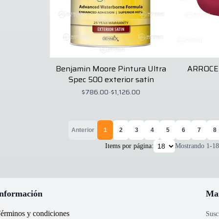
Benjamin Moore Pintura Ultra
ARROCE
Spec 500 exterior satín
$786.00
-
$1,126.00
Anterior
1
2
3
4
5
6
7
8
Items por página:
Mostrando
1
-
18
nformación
Ma
érminos y condiciones
Susc