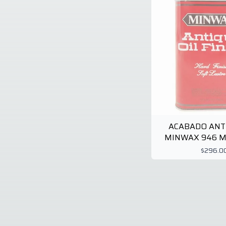
Doormat
1
Duraplay
1
Duschy
1
Eastman
2
Eglo
30
El Sol
1
Energizer
4
Estevez
7
Fiero
5
Flexon
7
Fluidmaster
1
Foset
4
ACABADO ANT
Frikko
8
MINWAX 946 M
Frost King
7
$296.0
Fulgore
1
Fulton
1
Gamo
2
Gardens
1
Gardien
1
Gardner Bender
1
Gel Coat Products
1
Gemini
1