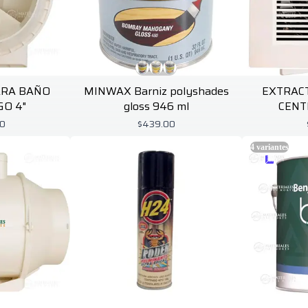
ARA BAÑO
MINWAX Barniz polyshades
EXTRAC
GO 4"
gloss 946 ml
CENT
00
$439.00
4
variantes