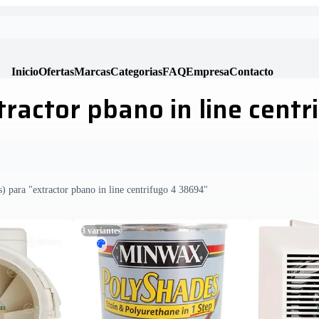
Inicio
Ofertas
Marcas
Categorias
FAQ
Empresa
Contacto
ractor pbano in line cent
) para "extractor pbano in line centrifugo 4 38694"
3
variantes