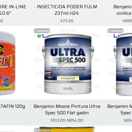
RE IN-LINE
INSECTICIDA PODER FULM
Benjami
GO 6"
237ml H24
vinilic
00
$73.20
$866
4
variantes
3
variantes
TAFIN 120g
Benjamin Moore Pintura Ultra
Benjamin M
Spec 500 Flat galón
Spec
0
$513.00
-
$854.00
$69
62
variantes