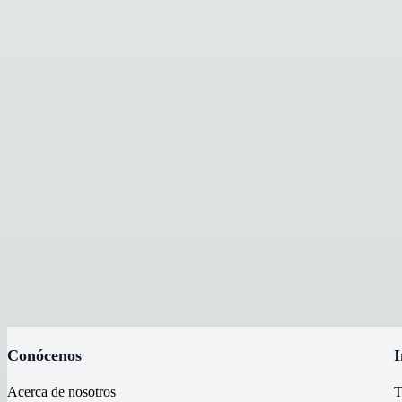
Generico
2
Geo
1
Gim
1
Gimbel Mexicana
5
Goop
3
Grip Rite
4
Grupo Delmex
1
H24
13
Happy Flower
4
Heat Wave
2
Helios
1
Herrasa
3
Homeblick
3
Hortaflor
17
Husky
1
Hy Ko
2
Igloo
5
Insl-x
2
Iso-9000
1
Iusa
1
Conócenos
I
Jofel
13
Karcher
1
Acerca de nosotros
T
Kasa Ware