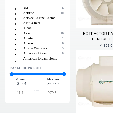
3M
6
Acurite
10
Aervoe Engine Enamel
1
Aguila Real
1
Airon
1
EXTRACTOR P
Aksi
16
CENTRÍFU
Allister
1
Allway
6
$1,952.
Alpine Windows
5
American Dream
9
American Dream Home
1
Goods Inc
RANGO DE PRECIO
Anbec
3
Apache Mills
9
Apex Tackle
1
Mínimo
Máximo
(
)
(
)
Applewood
1
$11.40
$20,745.00
Ball
2
Bemis
2
Benjamin Moore
19
Bestway
21
Biotrade
5