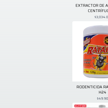
Black + Decker
2
EXTRACTOR DE AI
Blaze
1
CENTRÍFU
Blue Fox
4
Blum
3
$3,034.
Bosch
1
Broan
2
Bticino
6
Carlon
1
Castel
4
Cato
2
Cerromax
1
Chapin
1
Closet Maid
1
Coflex
7
Coghlan´s
8
Coleman
1
Columpios Estrella
10
Copar
1
RODENTICIDA RA
Cresco
1
H24
Crest
5
Daisy
2
$49.9
Dewalt
6
AGOTADO
Ditta Flex
1