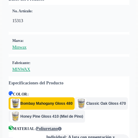
No. Artículo:
15313
Marca:
Minwax
Fabricante:
MINWAX
Especificaciones del Producto
COLOR
:
Bombay Mahogany Gloss 480
Classic Oak Gloss 470
Honey Pine Gloss 410 (Miel de Pino)
Poliuretano
MATERIAL
:
Individual: A lata con presentación y