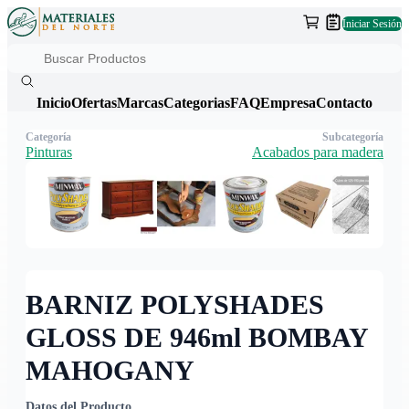
Iniciar Sesión
Inicio
Ofertas
Marcas
Categorias
FAQ
Empresa
Contacto
Categoría
Subcategoría
Pinturas
Acabados para madera
BARNIZ POLYSHADES
GLOSS DE 946ml BOMBAY
MAHOGANY
Datos del Producto