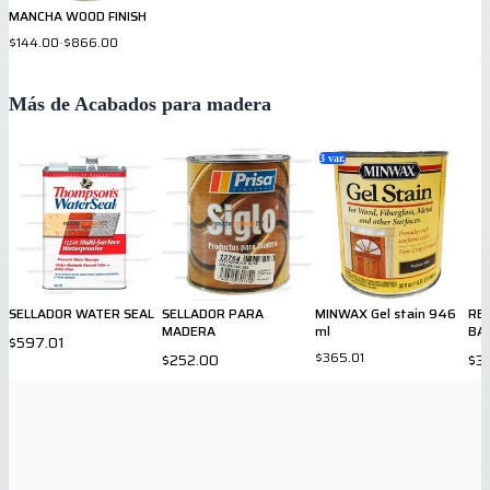
MANCHA WOOD FINISH
$144.00
-
$866.00
Más de Acabados para madera
3
var.
SELLADOR WATER SEAL
SELLADOR PARA
MINWAX Gel stain 946
RE
MADERA
ml
BA
$597.01
94
$365.01
$252.00
$3