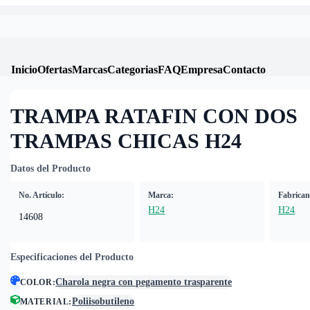
Inicio
Ofertas
Marcas
Categorias
FAQ
Empresa
Contacto
TRAMPA RATAFIN CON DOS
TRAMPAS CHICAS H24
Datos del Producto
No. Artículo:
Marca:
Fabrican
H24
H24
14608
Especificaciones del Producto
Charola negra con pegamento trasparente
COLOR
:
Poliisobutileno
MATERIAL
: