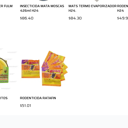
ER FULM
INSECTICIDA MATA MOSCAS
MATS TERMO EVAPORIZADOR
RODEN
426ml H24
H24.
H24
$86.40
$84.30
$49.
UITOS
RODENTICIDA RATAFIN
$51.01