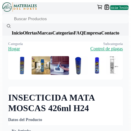
Iniciar Sesión
Inicio
Ofertas
Marcas
Categorias
FAQ
Empresa
Contacto
Categoría
Subcategoría
Hogar
Control de plagas
INSECTICIDA MATA
MOSCAS 426ml H24
Datos del Producto