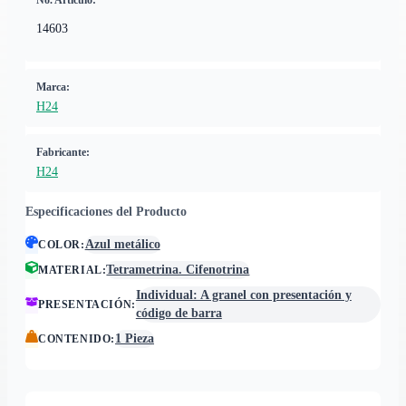
No. Artículo:
14603
Marca:
H24
Fabricante:
H24
Especificaciones del Producto
Azul metálico
COLOR
:
Tetrametrina. Cifenotrina
MATERIAL
:
Individual: A granel con presentación y
PRESENTACIÓN
:
código de barra
1 Pieza
CONTENIDO
: