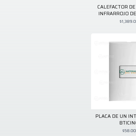
Bticino
6
CALEFACTOR DE
Castel
1
INFRARROJO DE
Cato
1
Chapin
1
$1,389.
Coflex
3
Coghlan´s
4
Cpg
8
Daisy
1
Danielson
1
Dap
1
Deflecto
1
Dewalt
5
Ditta Flex
1
Dogotuls
1
Ducasse
1
Eastman
1
Eglo
3
El Sol
1
Endless Summer
1
PLACA DE UN I
Energizer
1
BTICIN
Estevez
1
Fiero
3
$58.00
Flexon
3