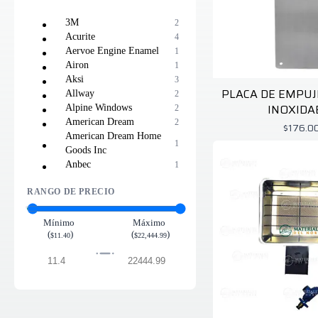
3M
2
Acurite
4
Aervoe Engine Enamel
1
Airon
1
Aksi
3
PLACA DE EMPUJ
Allway
2
INOXIDA
Alpine Windows
2
American Dream
2
$176.0
American Dream Home
1
Goods Inc
Anbec
1
Apache Mills
1
RANGO DE PRECIO
Applewood
1
Argos
1
Backyard Basic
1
Mínimo
Máximo
(
)
(
)
Ball
2
$11.40
$22,444.99
Benjamin Moore
8
Bestway
15
Big Stretch
7
Blue Fox
4
Bosch
1