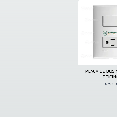
Foset
2
Frikko
7
Frost King
2
Gel Coat Products
1
Generico
2
Geo
1
Gimbel Mexicana
4
Grip Rite
4
Grupo Delmex
2
H24
1
Hafele
1
Happy Flower
1
Heat Wave
5
PLACA DE DOS
Heatwave
1
BTICIN
Helios
1
Hortaflor
20
$79.00
Husky
1
Hy Ko
1
Hyundai
2
Igloo
3
Iusa
4
Jofel
8