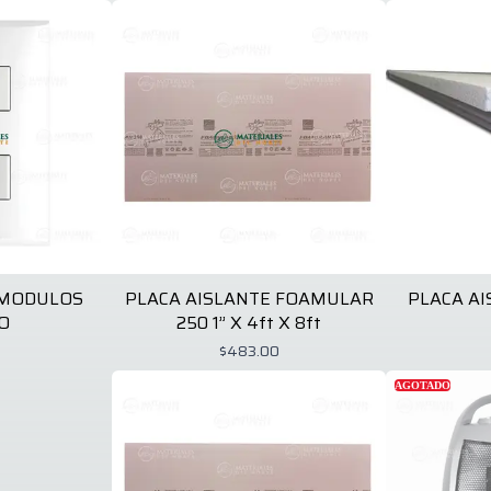
 MODULOS
PLACA AISLANTE FOAMULAR
PLACA AI
O
250 1” X 4ft X 8ft
$483.00
AGOTADO