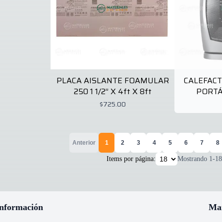
PLACA AISLANTE FOAMULAR
CALEFACT
250 1 1/2” X 4ft X 8ft
PORTÁ
$725.00
Anterior
1
2
3
4
5
6
7
8
Items por página:
Mostrando
1
-
18
nformación
Ma