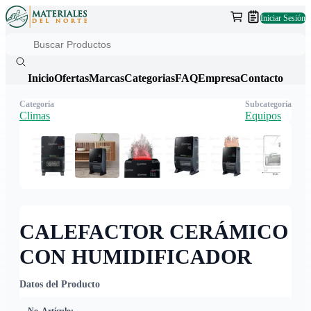
Iniciar Sesión
Inicio
Ofertas
Marcas
Categorias
FAQ
Empresa
Contacto
Categoría
Subcategoría
Climas
Equipos
CALEFACTOR CERÁMICO
CON HUMIDIFICADOR
Datos del Producto