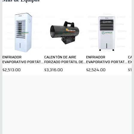
ENFRIADOR
CALENTÓN DE AIRE
ENFRIADOR
CA
EVAPORATIVO PORTÁTIL
FORZADO PORTÁTIL DE
EVAPORATIVO PORTATIL
EX
CON CALEFACTOR
30 A 60K BTU
FRIKKO
DE 
$2,513.00
$3,316.00
$2,524.00
$1
F670P-HR