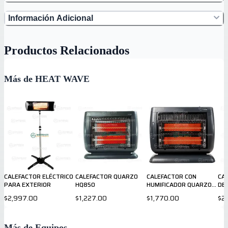
Información Adicional
Productos Relacionados
Más de HEAT WAVE
CALEFACTOR ELÉCTRICO
CALEFACTOR QUARZO
CALEFACTOR CON
CA
PARA EXTERIOR
HQ850
HUMIFICADOR QUARZO
DE
HQ1261U
BL
$2,997.00
$1,227.00
$1,770.00
$2
Más de Equipos