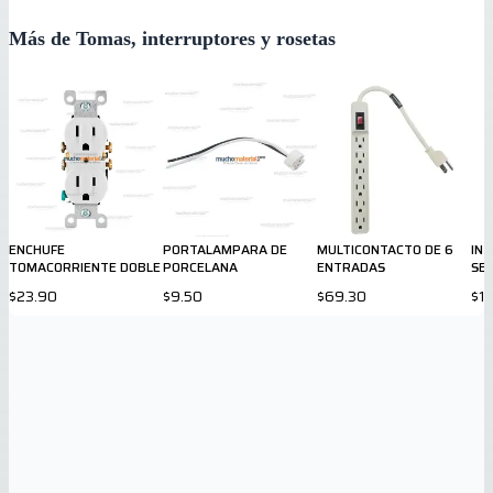
Más de Tomas, interruptores y rosetas
ENCHUFE
PORTALAMPARA DE
MULTICONTACTO DE 6
IN
TOMACORRIENTE DOBLE
PORCELANA
ENTRADAS
SEN
$23.90
$9.50
$69.30
$1