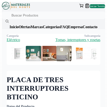
Iniciar Sesión
Inicio
Ofertas
Marcas
Categorias
FAQ
Empresa
Contacto
Categoría
Subcategoría
Eléctrico
Tomas, interruptores y rosetas
PLACA DE TRES
INTERRUPTORES
BTICINO
Datos del Producto