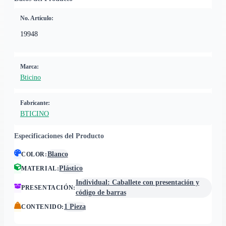
No. Artículo:
19948
Marca:
Bticino
Fabricante:
BTICINO
Especificaciones del Producto
Blanco
COLOR
:
Plástico
MATERIAL
:
Individual: Caballete con presentación y
PRESENTACIÓN
:
código de barras
1 Pieza
CONTENIDO
: