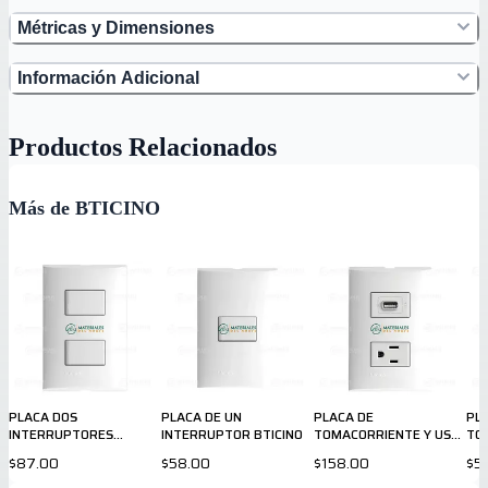
Métricas y Dimensiones
Información Adicional
Productos Relacionados
Más de BTICINO
PLACA DOS
PLACA DE UN
PLACA DE
PL
INTERRUPTORES
INTERRUPTOR BTICINO
TOMACORRIENTE Y USB
TO
BTICINO
BTICINO
BTI
$87.00
$58.00
$158.00
$51