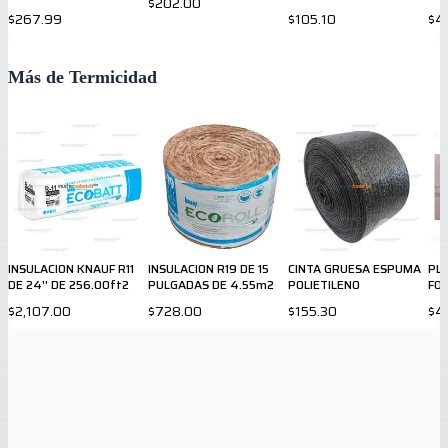
$202.00
$267.99
$105.10
$4
Más de Termicidad
INSULACION KNAUF R11
INSULACION R19 DE 15
CINTA GRUESA ESPUMA
PL
DE 24'' DE 256.00ft2
PULGADAS DE 4.55m2
POLIETILENO
FOA
X 8
$2,107.00
$728.00
$155.30
$4