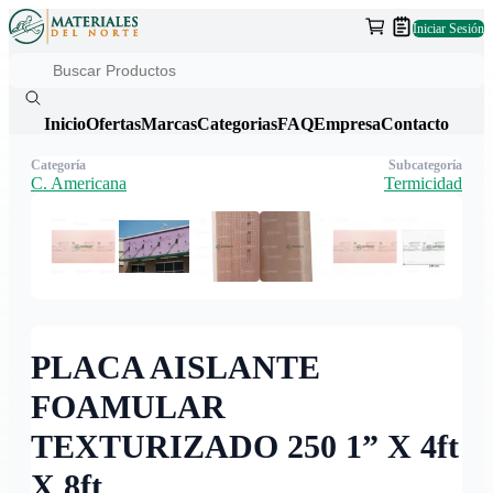
Iniciar Sesión
Inicio
Ofertas
Marcas
Categorias
FAQ
Empresa
Contacto
Categoría
Subcategoría
C. Americana
Termicidad
PLACA AISLANTE
FOAMULAR
TEXTURIZADO 250 1” X 4ft
X 8ft