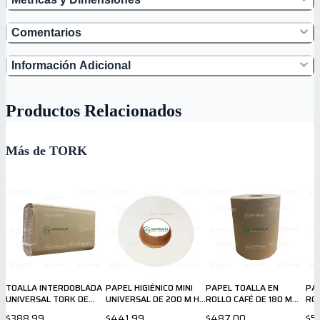
Comentarios
Información Adicional
Productos Relacionados
Más de TORK
TOALLA INTERDOBLADA
PAPEL HIGIÉNICO MINI
PAPEL TOALLA EN
PA
UNIVERSAL TORK DE
UNIVERSAL DE 200 M HD
ROLLO CAFÉ DE 180 M
RO
250 HOJAS 700162
TORK 700152
700161
UNI
$388.99
$441.99
$487.00
$5