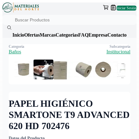
Iniciar Sesión
Inicio
Ofertas
Marcas
Categorias
FAQ
Empresa
Contacto
Categoría
Subcategoría
Baños
Institucional
PAPEL HIGIÉNICO
SMARTONE T9 ADVANCED
620 HD 702476
Datos del Producto