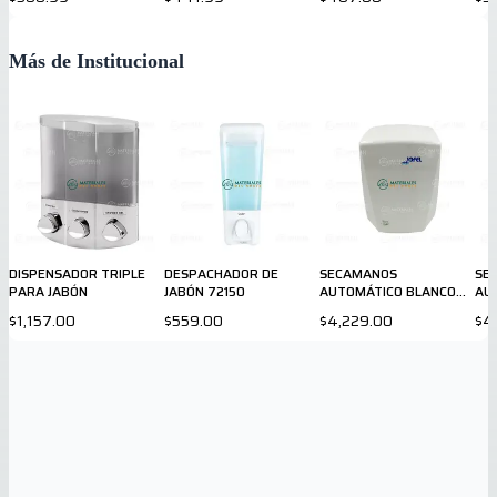
70
Más de Institucional
DISPENSADOR TRIPLE
DESPACHADOR DE
SECAMANOS
SE
PARA JABÓN
JABÓN 72150
AUTOMÁTICO BLANCO
AU
AA56126
NE
$1,157.00
$559.00
$4,229.00
$4