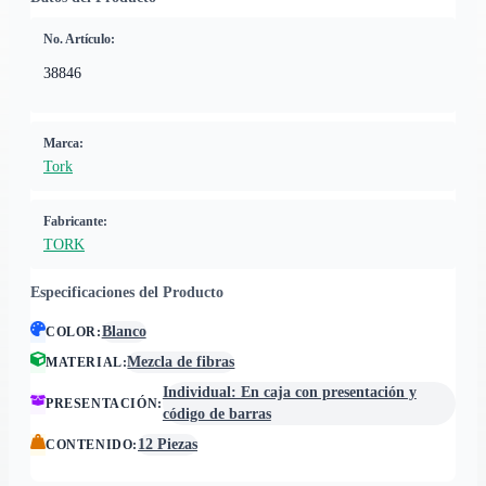
No. Artículo:
38846
Marca:
Tork
Fabricante:
TORK
Especificaciones del Producto
Blanco
COLOR
:
Mezcla de fibras
MATERIAL
:
Individual: En caja con presentación y
PRESENTACIÓN
:
código de barras
12 Piezas
CONTENIDO
: