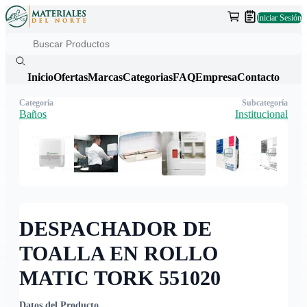
Iniciar Sesión
Inicio
Ofertas
Marcas
Categorias
FAQ
Empresa
Contacto
Categoría
Subcategoría
Baños
Institucional
DESPACHADOR DE
TOALLA EN ROLLO
MATIC TORK 551020
Datos del Producto