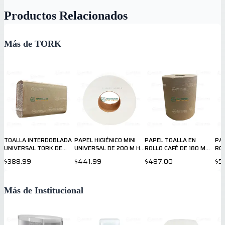
Productos Relacionados
Más de TORK
TOALLA INTERDOBLADA
PAPEL HIGIÉNICO MINI
PAPEL TOALLA EN
PA
UNIVERSAL TORK DE
UNIVERSAL DE 200 M HD
ROLLO CAFÉ DE 180 M
RO
250 HOJAS 700162
TORK 700152
700161
UNI
$388.99
$441.99
$487.00
$5
70
Más de Institucional