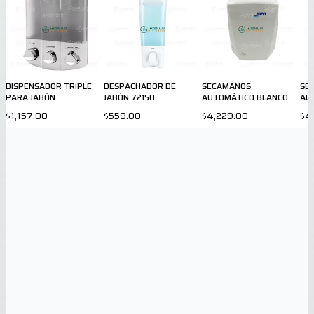
DISPENSADOR TRIPLE
DESPACHADOR DE
SECAMANOS
SE
PARA JABÓN
JABÓN 72150
AUTOMÁTICO BLANCO
AU
AA56126
NE
$1,157.00
$559.00
$4,229.00
$4