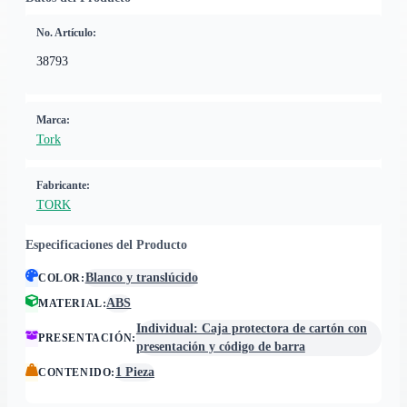
No. Artículo:
38793
Marca:
Tork
Fabricante:
TORK
Especificaciones del Producto
Blanco y translúcido
COLOR
:
ABS
MATERIAL
:
Individual: Caja protectora de cartón con
PRESENTACIÓN
:
presentación y código de barra
1 Pieza
CONTENIDO
: