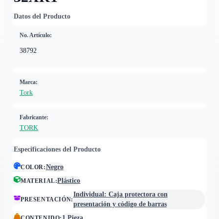
Datos del Producto
No. Artículo:
38792
Marca:
Tork
Fabricante:
TORK
Especificaciones del Producto
Negro
COLOR
:
Plástico
MATERIAL
:
Individual: Caja protectora con
PRESENTACIÓN
:
presentación y código de barras
1 Pieza
CONTENIDO
: