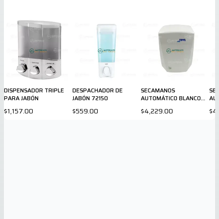
DISPENSADOR TRIPLE
DESPACHADOR DE
SECAMANOS
SE
PARA JABÓN
JABÓN 72150
AUTOMÁTICO BLANCO
AU
AA56126
NE
$1,157.00
$559.00
$4,229.00
$4