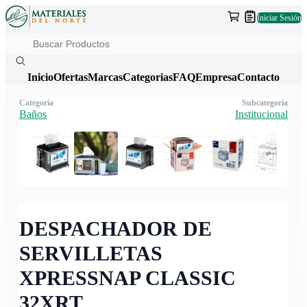
Iniciar Sesión
Inicio
Ofertas
Marcas
Categorias
FAQ
Empresa
Contacto
Categoría
Subcategoría
Baños
Institucional
DESPACHADOR DE
SERVILLETAS
XPRESSNAP CLASSIC
32XRT