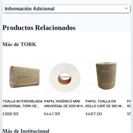
Información Adicional
Productos Relacionados
Más de TORK
TOALLA INTERDOBLADA
PAPEL HIGIÉNICO MINI
PAPEL TOALLA EN
PA
UNIVERSAL TORK DE
UNIVERSAL DE 200 M HD
ROLLO CAFÉ DE 180 M
RO
250 HOJAS 700162
TORK 700152
700161
UNI
$388.99
$441.99
$487.00
$5
70
Más de Institucional