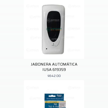
Mustee & Sons
1
N/e
10
Northvent
1
Pfister
11
Richards
1
Rubbermaid
1
Tork
26
Volteck
1
JABONERA AUTOMÁTICA
IUSA 619359
$642.00