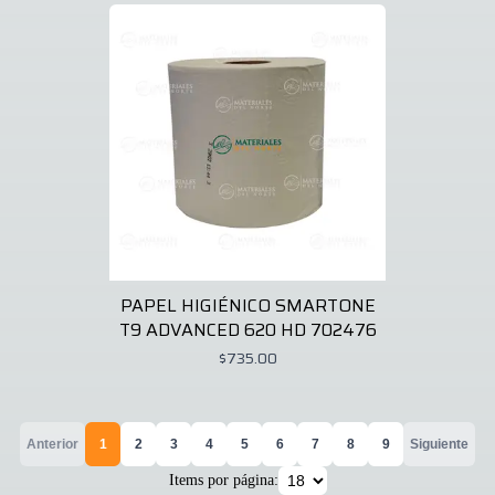
PAPEL HIGIÉNICO SMARTONE
T9 ADVANCED 620 HD 702476
$735.00
Anterior
1
2
3
4
5
6
7
8
9
Siguiente
Items por página: