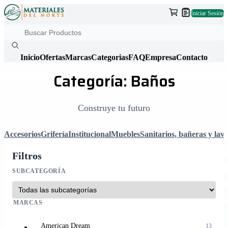
Iniciar Sesión
Inicio
Ofertas
Marcas
Categorias
FAQ
Empresa
Contacto
Categoría: Baños
Construye tu futuro
Accesorios
Grifería
Institucional
Muebles
Sanitarios, bañeras y lav
Filtros
SUBCATEGORÍA
MARCAS
American Dream
13