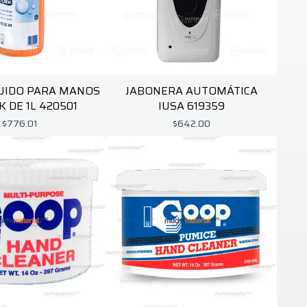
UIDO PARA MANOS
JABONERA AUTOMÁTICA
K DE 1L 420501
IUSA 619359
$776.01
$642.00