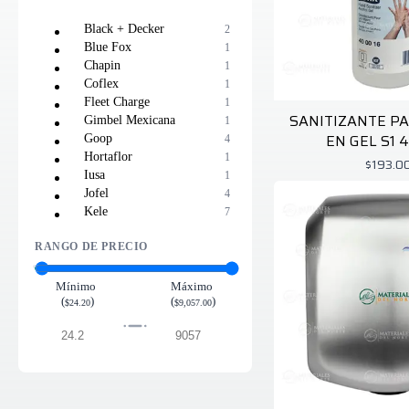
Black + Decker
2
Blue Fox
1
Chapin
1
Coflex
1
Fleet Charge
1
SANITIZANTE P
Gimbel Mexicana
1
EN GEL S1 
Goop
4
Hortaflor
1
$193.0
Iusa
1
Jofel
4
Kele
7
Makita
1
RANGO DE PRECIO
Milwaukee
1
Minwax
1
Peak
2
Mínimo
Máximo
(
)
(
)
Prestone
3
$24.20
$9,057.00
Solmatic
1
Stihl
1
Tork
4
Unimat
2