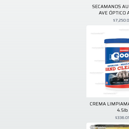
SECAMANOS AU
AVE ÓPTICO 
$7,250.
CREMA LIMPIAM
4.5lb
$336.0
3
variantes