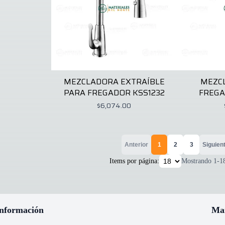
MEZCLADORA EXTRAÍBLE
MEZC
PARA FREGADOR KSS1232
FREGA
$6,074.00
Anterior
1
2
3
Siguien
Items por página:
Mostrando
1
-
1
nformación
Ma