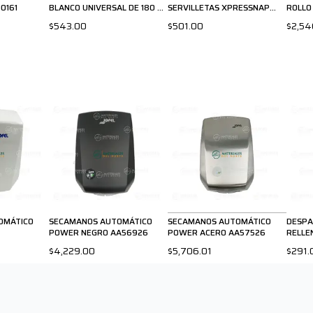
0161
BLANCO UNIVERSAL DE 180 M
SERVILLETAS XPRESSNAP
ROLLO
700160
CLASSIC 32XRT
$543.00
$501.00
$2,54
OMÁTICO
SECAMANOS AUTOMÁTICO
SECAMANOS AUTOMÁTICO
DESPA
POWER NEGRO AA56926
POWER ACERO AA57526
RELLE
$4,229.00
$5,706.01
$291.