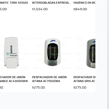
 MATIC TORK 551020
INTERDOBLADAS EXPRESS
HIGIÉNICO EN BOBINA TO
MINI TORK 553120
MINI 55500
6.00
$1,034.00
$849.00
CHADOR DE JABÓN
DESPACHADOR DE JABÓN
DESPACHAOR DE JABÓN
NABLE AC43000SKN
AITANA AC70020BA
AITANA GRIS AC70020C
00
$275.00
$275.00