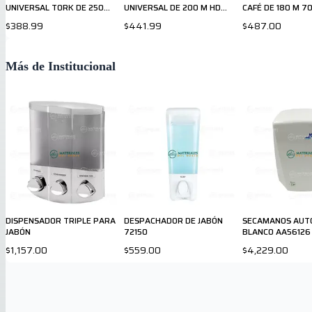
UNIVERSAL TORK DE 250
UNIVERSAL DE 200 M HD
CAFÉ DE 180 M 70
HOJAS 700162
TORK 700152
$388.99
$441.99
$487.00
Más de Institucional
DISPENSADOR TRIPLE PARA
DESPACHADOR DE JABÓN
SECAMANOS AUT
JABÓN
72150
BLANCO AA56126
$1,157.00
$559.00
$4,229.00