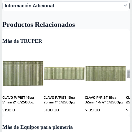
Información Adicional
Productos Relacionados
Más de TRUPER
CLAVO P/PIST 16ga
CLAVO P/PIST 16ga
CLAVO P/PIST 16ga
CLA
51mm 2" C/2500pz
25mm 1" C/2500pz
32mm 1-1/4" C/2500pz
25
$196.01
$100.00
$139.00
$1
Más de Equipos para plomería