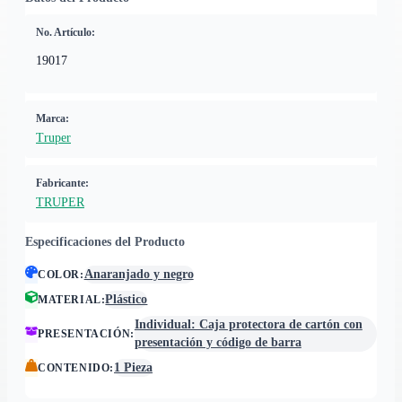
No. Artículo:
19017
Marca:
Truper
Fabricante:
TRUPER
Especificaciones del Producto
Anaranjado y negro
COLOR
:
Plástico
MATERIAL
:
Individual: Caja protectora de cartón con
PRESENTACIÓN
:
presentación y código de barra
1 Pieza
CONTENIDO
: