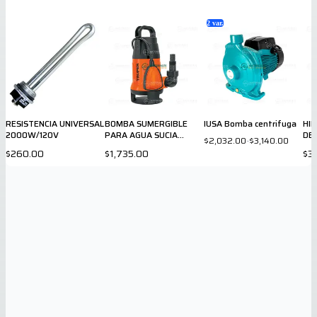
2
var.
RESISTENCIA UNIVERSAL
BOMBA SUMERGIBLE
IUSA Bomba centrifuga
HI
2000W/120V
PARA AGUA SUCIA
DE 
$2,032.00
-
$3,140.00
12604
$260.00
$1,735.00
$3