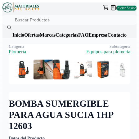
Iniciar Sesión
Inicio
Ofertas
Marcas
Categorias
FAQ
Empresa
Contacto
Categoría
Subcategoría
Plomería
Equipos para plomería
BOMBA SUMERGIBLE
PARA AGUA SUCIA 1HP
12603
Datos del Producto