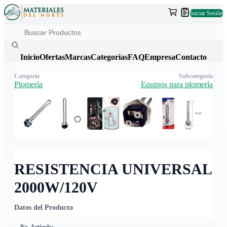
Iniciar Sesión
Inicio
Ofertas
Marcas
Categorias
FAQ
Empresa
Contacto
Categoría
Subcategoría
Plomería
Equipos para plomería
RESISTENCIA UNIVERSAL
2000W/120V
Datos del Producto