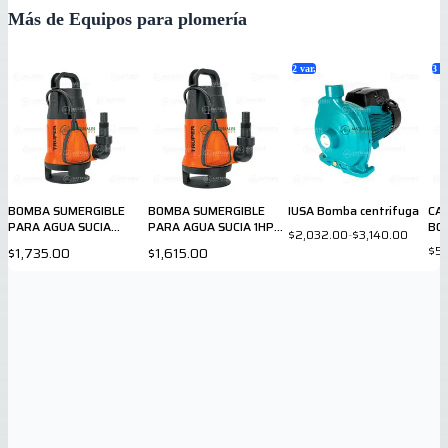
Más de Equipos para plomería
2
var.
3
va
BOMBA SUMERGIBLE
BOMBA SUMERGIBLE
IUSA Bomba centrifuga
CA
PARA AGUA SUCIA
PARA AGUA SUCIA 1HP
BO
$2,032.00
-
$3,140.00
12604
12603
$5,
$1,735.00
$1,615.00