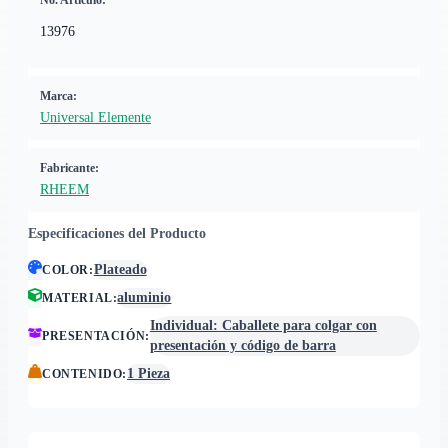
No. Artículo:
13976
Marca:
Universal Elemente
Fabricante:
RHEEM
Especificaciones del Producto
Plateado
COLOR
:
aluminio
MATERIAL
:
Individual: Caballete para colgar con
PRESENTACIÓN
:
presentación y código de barra
1 Pieza
CONTENIDO
: