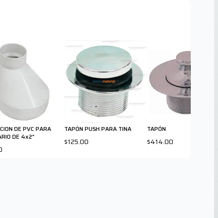
CION DE PVC PARA
TAPÓN PUSH PARA TINA
TAPÓN
ARIO DE 4x2"
$125.00
$414.00
0