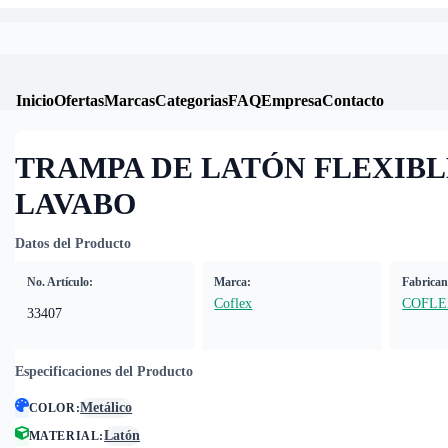
Inicio
Ofertas
Marcas
Categorias
FAQ
Empresa
Contacto
TRAMPA DE LATÓN FLEXIBL
LAVABO
Datos del Producto
No. Artículo:
Marca:
Fabrican
Coflex
COFL
33407
Especificaciones del Producto
Metálico
COLOR
:
Latón
MATERIAL
: