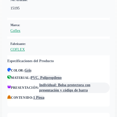
No. Artículo:
15195
Marca:
Coflex
Fabricante:
COFLEX
Especificaciones del Producto
Gris
COLOR
:
PVC. Polipropileno
MATERIAL
:
Individual: Bolsa protectora con
PRESENTACIÓN
:
presentación y código de barra
1 Pieza
CONTENIDO
: