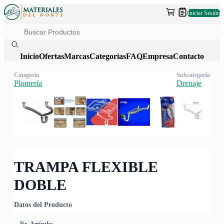
Iniciar Sesión
Inicio
Ofertas
Marcas
Categorias
FAQ
Empresa
Contacto
Categoría
Subcategoría
Plomería
Drenaje
TRAMPA FLEXIBLE
DOBLE
Datos del Producto