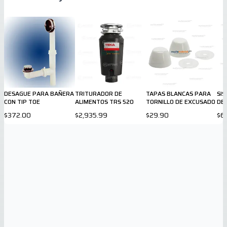
DESAGUE PARA BAÑERA
TRITURADOR DE
TAPAS BLANCAS PARA
SI
CON TIP TOE
ALIMENTOS TRS 520
TORNILLO DE EXCUSADO
DE
SAN
$372.00
$2,935.99
$29.90
$6