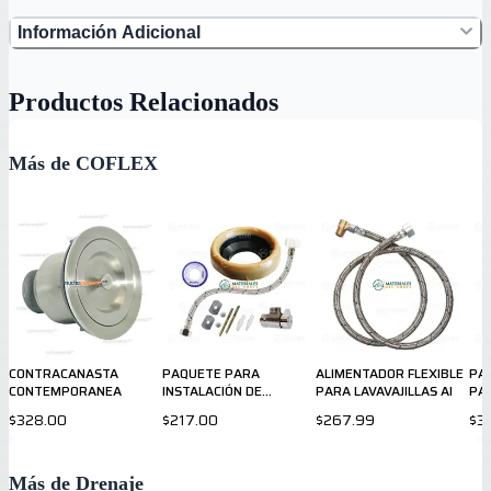
Información Adicional
Productos Relacionados
Más de COFLEX
CONTRACANASTA
PAQUETE PARA
ALIMENTADOR FLEXIBLE
PA
CONTEMPORANEA
INSTALACIÓN DE
PARA LAVAVAJILLAS AI
PAR
SANITARIO COFLEX
GAS
$328.00
$217.00
$267.99
$3
Más de Drenaje