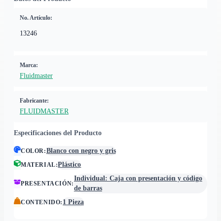
No. Artículo:
13246
Marca:
Fluidmaster
Fabricante:
FLUIDMASTER
Especificaciones del Producto
Blanco con negro y gris
COLOR
:
Plástico
MATERIAL
:
Individual: Caja con presentación y código
PRESENTACIÓN
:
de barras
1 Pieza
CONTENIDO
: