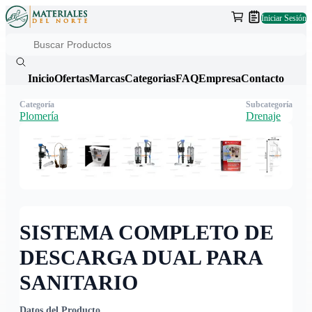
Iniciar Sesión
Inicio
Ofertas
Marcas
Categorias
FAQ
Empresa
Contacto
Categoría
Subcategoría
Plomería
Drenaje
SISTEMA COMPLETO DE
DESCARGA DUAL PARA
SANITARIO
Datos del Producto