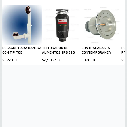
DESAGUE PARA BAÑERA
TRITURADOR DE
CONTRACANASTA
RE
CON TIP TOE
ALIMENTOS TRS 520
CONTEMPORANEA
PAR
4x
$372.00
$2,935.99
$328.00
$1