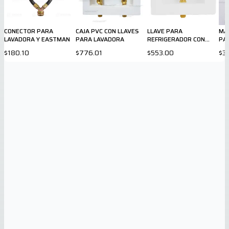
CONECTOR PARA
CAJA PVC CON LLAVES
LLAVE PARA
MA
LAVADORA Y EASTMAN
PARA LAVADORA
REFRIGERADOR CON
PA
CAJA DE PLASTICO
$180.10
$776.01
$553.00
$3