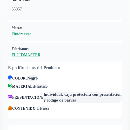
No. Artículo:
35057
Marca:
Fluidmaster
Fabricante:
FLUIDMASTER
Especificaciones del Producto
Negro
COLOR
:
Plástico
MATERIAL
:
Individual: caja protectora con presentación
PRESENTACIÓN
:
y código de barras
1 Pieza
CONTENIDO
: