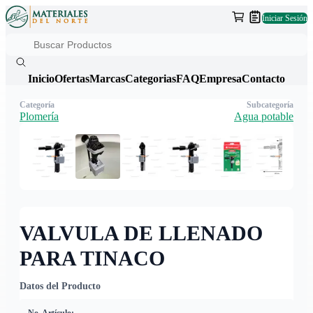
Iniciar Sesión
Inicio
Ofertas
Marcas
Categorias
FAQ
Empresa
Contacto
Categoría
Subcategoría
Plomería
Agua potable
VALVULA DE LLENADO
PARA TINACO
Datos del Producto