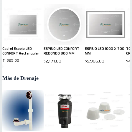
Castel Espejo LED
ESPEJO LED CONFORT
ESPEJO LED 1000 X 700
TO
CONFORT Rectangular
REDONDO 800 MM
MM
CR
$1,825.00
$2,171.00
$5,966.00
$4
Más de Drenaje