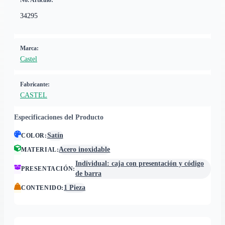
No. Artículo:
34295
Marca:
Castel
Fabricante:
CASTEL
Especificaciones del Producto
Satín
COLOR
:
Acero inoxidable
MATERIAL
:
Individual: caja con presentación y código
PRESENTACIÓN
:
de barra
1 Pieza
CONTENIDO
: