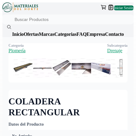
Iniciar Sesión
Inicio
Ofertas
Marcas
Categorias
FAQ
Empresa
Contacto
Categoría
Subcategoría
Plomería
Drenaje
COLADERA
RECTANGULAR
Datos del Producto