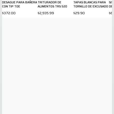
DESAGUE PARA BAÑERA
TRITURADOR DE
TAPAS BLANCAS PARA
SI
CON TIP TOE
ALIMENTOS TRS 520
TORNILLO DE EXCUSADO
DE
SAN
$372.00
$2,935.99
$29.90
$6