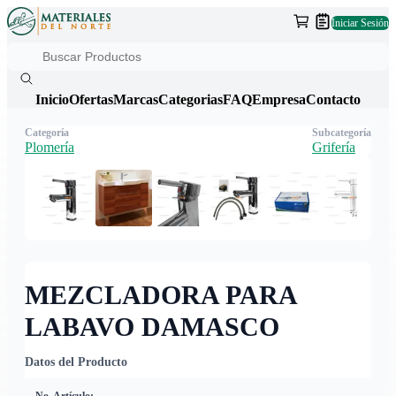
Iniciar Sesión
Inicio
Ofertas
Marcas
Categorias
FAQ
Empresa
Contacto
Categoría
Subcategoría
Plomería
Grifería
MEZCLADORA PARA
LABAVO DAMASCO
Datos del Producto