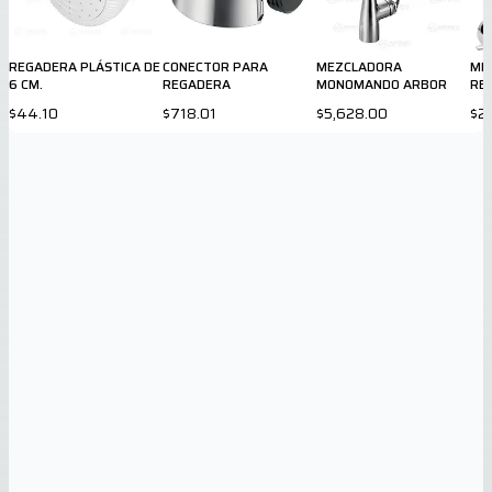
REGADERA PLÁSTICA DE
CONECTOR PARA
MEZCLADORA
ME
6 CM.
REGADERA
MONOMANDO ARBOR
RE
807
$44.10
$718.01
$5,628.00
$2