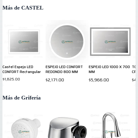
Más de CASTEL
Castel Espejo LED
ESPEJO LED CONFORT
ESPEJO LED 1000 X 700
TO
CONFORT Rectangular
REDONDO 800 MM
MM
CR
$1,825.00
$2,171.00
$5,966.00
$4
Más de Grifería