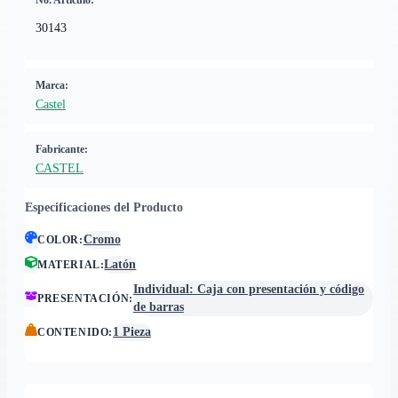
No. Artículo:
30143
Marca:
Castel
Fabricante:
CASTEL
Especificaciones del Producto
Cromo
COLOR
:
Latón
MATERIAL
:
Individual: Caja con presentación y código
PRESENTACIÓN
:
de barras
1 Pieza
CONTENIDO
: