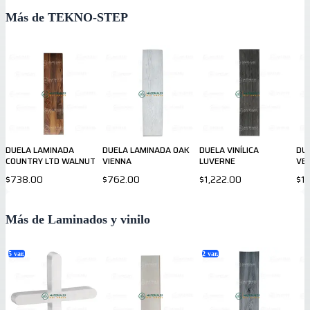
Más de TEKNO-STEP
DUELA LAMINADA
DUELA LAMINADA OAK
DUELA VINÍLICA
DUE
COUNTRY LTD WALNUT
VIENNA
LUVERNE
VE
$738.00
$762.00
$1,222.00
$1
Más de Laminados y vinilo
5
var.
2
var.