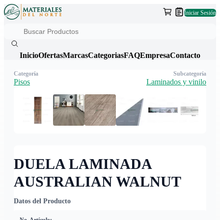
Iniciar Sesión
Inicio
Ofertas
Marcas
Categorias
FAQ
Empresa
Contacto
Categoría
Subcategoría
Pisos
Laminados y vinilo
DUELA LAMINADA
AUSTRALIAN WALNUT
Datos del Producto