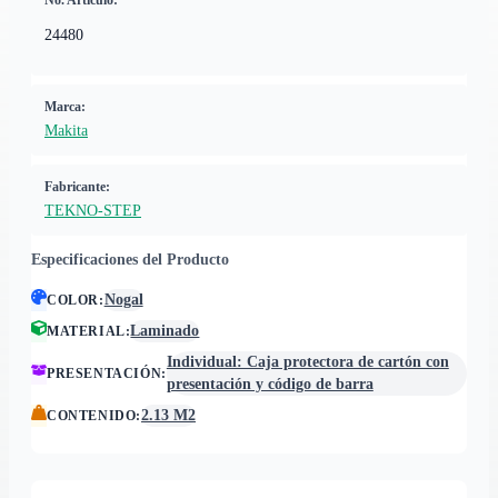
No. Artículo:
24480
Marca:
Makita
Fabricante:
TEKNO-STEP
Especificaciones del Producto
Nogal
COLOR
:
Laminado
MATERIAL
:
Individual: Caja protectora de cartón con
PRESENTACIÓN
:
presentación y código de barra
2.13 M2
CONTENIDO
: