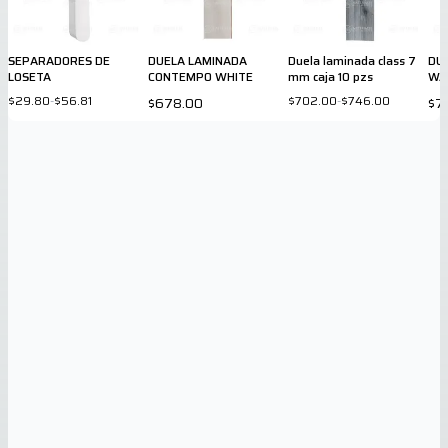
SEPARADORES DE
DUELA LAMINADA
Duela laminada class 7
DU
LOSETA
CONTEMPO WHITE
mm caja 10 pzs
WA
$29.80
-
$56.81
$702.00
-
$746.00
$678.00
$7