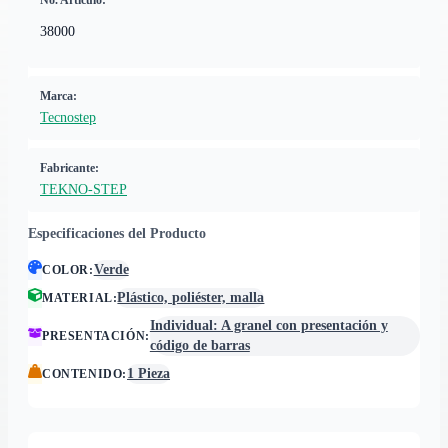
No. Artículo:
38000
Marca:
Tecnostep
Fabricante:
TEKNO-STEP
Especificaciones del Producto
Verde
COLOR
:
Plástico, poliéster, malla
MATERIAL
:
Individual: A granel con presentación y
PRESENTACIÓN
:
código de barras
1 Pieza
CONTENIDO
: