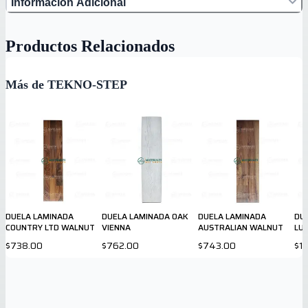
Información Adicional
Productos Relacionados
Más de TEKNO-STEP
DUELA LAMINADA
DUELA LAMINADA OAK
DUELA LAMINADA
DUE
COUNTRY LTD WALNUT
VIENNA
AUSTRALIAN WALNUT
LU
$738.00
$762.00
$743.00
$1