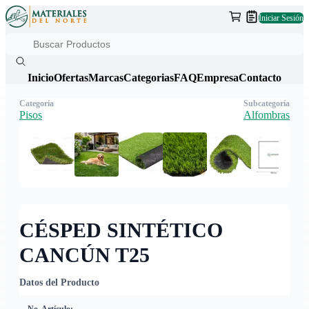
Iniciar Sesión
Inicio
Ofertas
Marcas
Categorias
FAQ
Empresa
Contacto
Categoría
Subcategoría
Pisos
Alfombras
CÉSPED SINTÉTICO
CANCÚN T25
Datos del Producto