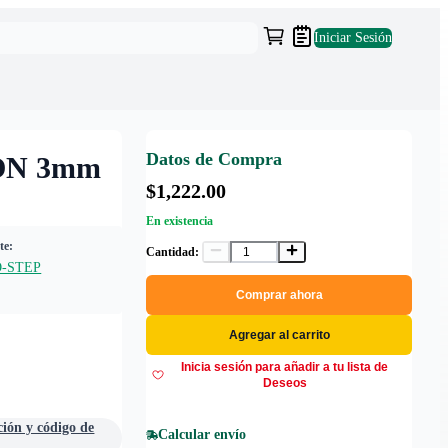
Iniciar Sesión
Datos de Compra
ON 3mm
$1,222.00
En existencia
te:
Cantidad:
-STEP
Comprar ahora
Agregar al carrito
Inicia sesión para añadir a tu lista de
Deseos
ción y código de
Calcular envío