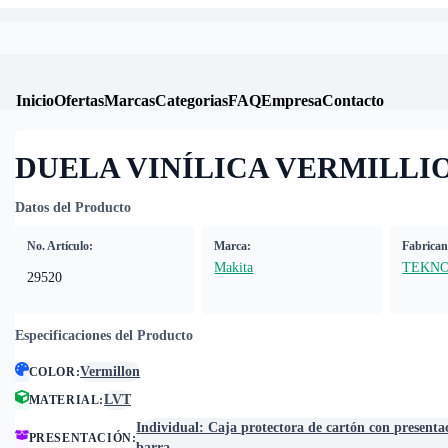
Inicio
Ofertas
Marcas
Categorias
FAQ
Empresa
Contacto
DUELA VINÍLICA VERMILLI
Datos del Producto
No. Artículo:
Marca:
Fabrican
Makita
TEKNO
29520
Especificaciones del Producto
Vermillon
COLOR
:
LVT
MATERIAL
:
Individual: Caja protectora de cartón con presenta
PRESENTACIÓN
:
barra