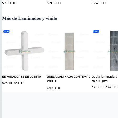
$738.00
$762.00
$743.00
Más de Laminados y vinilo
5
var.
2
var.
SEPARADORES DE LOSETA
DUELA LAMINADA CONTEMPO
Duela laminada c
WHITE
caja 10 pzs
$29.80
-
$56.81
$702.00
-
$746.0
$678.00