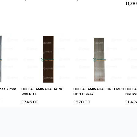
$1,28
lass 7 mm
DUELA LAMINADA DARK
DUELA LAMINADA CONTEMPO
DUELA
WALNUT
LIGHT GRAY
BROW
0
$746.00
$678.00
$1,42