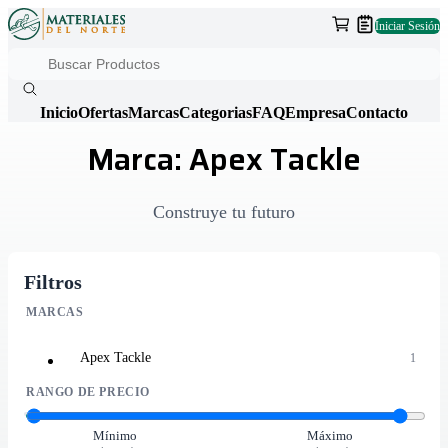
Iniciar Sesión
Inicio
Ofertas
Marcas
Categorias
FAQ
Empresa
Contacto
Marca: Apex Tackle
Construye tu futuro
Filtros
MARCAS
Apex Tackle
1
RANGO DE PRECIO
Mínimo
Máximo