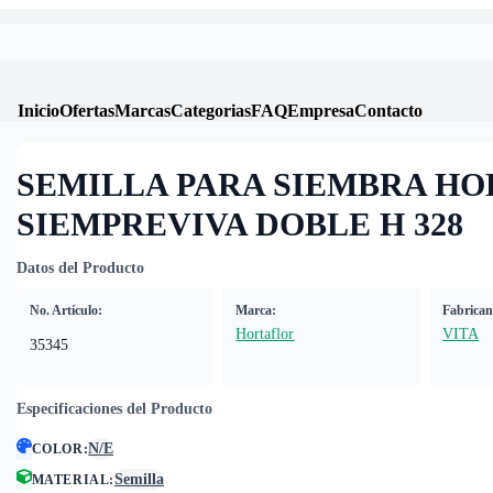
Inicio
Ofertas
Marcas
Categorias
FAQ
Empresa
Contacto
SEMILLA PARA SIEMBRA HO
SIEMPREVIVA DOBLE H 328
Datos del Producto
No. Artículo:
Marca:
Fabrican
Hortaflor
VITA
35345
Especificaciones del Producto
N/E
COLOR
:
Semilla
MATERIAL
: