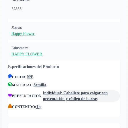
No. Artículo:
32833
Marca:
Happy Flower
Fabricante:
HAPPY FLOWER
Especificaciones del Producto
N/E
COLOR
:
Semilla
MATERIAL
:
Individual: Caballete para colgar con
PRESENTACIÓN
:
presentación y código de barras
1 g
CONTENIDO
: