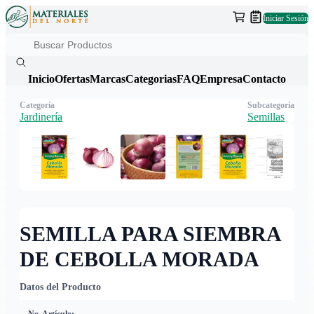
Iniciar Sesión
Inicio
Ofertas
Marcas
Categorias
FAQ
Empresa
Contacto
Categoría
Subcategoría
Jardinería
Semillas
SEMILLA PARA SIEMBRA
DE CEBOLLA MORADA
Datos del Producto