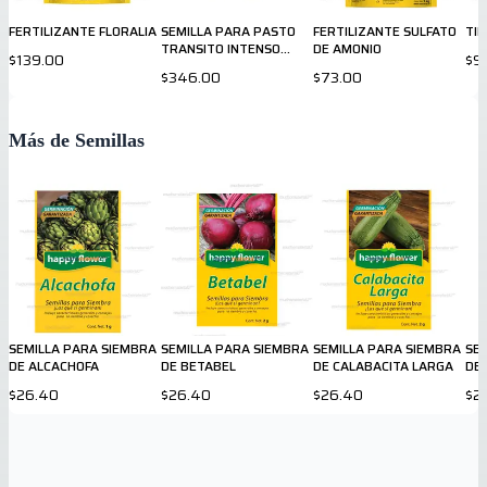
FERTILIZANTE FLORALIA
SEMILLA PARA PASTO
FERTILIZANTE SULFATO
TIE
TRANSITO INTENSO
DE AMONIO
$139.00
$9
GARDENS 450gr
$346.00
$73.00
Más de Semillas
SEMILLA PARA SIEMBRA
SEMILLA PARA SIEMBRA
SEMILLA PARA SIEMBRA
SE
DE ALCACHOFA
DE BETABEL
DE CALABACITA LARGA
DE
$26.40
$26.40
$26.40
$2