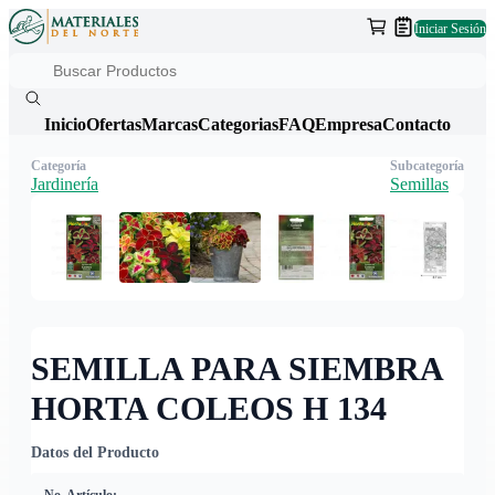
Iniciar Sesión
Inicio
Ofertas
Marcas
Categorias
FAQ
Empresa
Contacto
Categoría
Subcategoría
Jardinería
Semillas
SEMILLA PARA SIEMBRA
HORTA COLEOS H 134
Datos del Producto