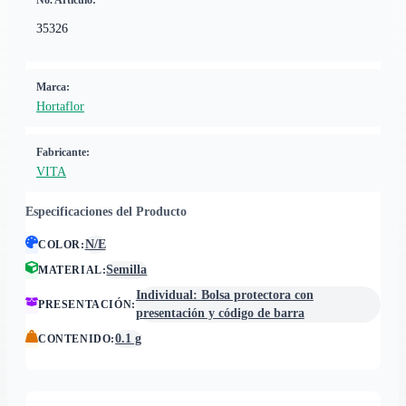
No. Artículo:
35326
Marca:
Hortaflor
Fabricante:
VITA
Especificaciones del Producto
N/E
COLOR
:
Semilla
MATERIAL
:
Individual: Bolsa protectora con
PRESENTACIÓN
:
presentación y código de barra
0.1 g
CONTENIDO
: