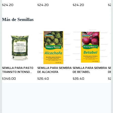
120
H 122
140
CU
$24.20
$24.20
$24.20
$2
Más de Semillas
SEMILLA PARA PASTO
SEMILLA PARA SIEMBRA
SEMILLA PARA SIEMBRA
SE
TRANSITO INTENSO
DE ALCACHOFA
DE BETABEL
DE
GARDENS 450gr
$346.00
$26.40
$26.40
$2