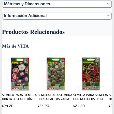
Métricas y Dimensiones
Información Adicional
Productos Relacionados
Más de VITA
SEMILLA PARA SIEMBRA
SEMILLA PARA SIEMBRA
SEMILLA PARA SIEMBRA
SE
HORTA BELLA DE DÍA H
HORTA CACTUS VARIADO
HORTA COLEOS H 134
HO
120
H 122
14
$24.20
$24.20
$24.20
$2