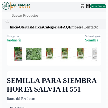
Iniciar Sesión
Inicio
Ofertas
Marcas
Categorias
FAQ
Empresa
Contacto
Categoría
Subcategoría
Jardinería
Semillas
SEMILLA PARA SIEMBRA
HORTA SALVIA H 551
Datos del Producto