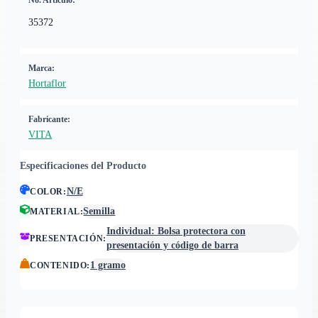
No. Artículo:
35372
Marca:
Hortaflor
Fabricante:
VITA
Especificaciones del Producto
N/E
COLOR
:
Semilla
MATERIAL
:
Individual: Bolsa protectora con
PRESENTACIÓN
:
presentación y código de barra
1 gramo
CONTENIDO
: