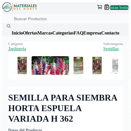
Iniciar Sesión
Inicio
Ofertas
Marcas
Categorias
FAQ
Empresa
Contacto
Categoría
Subcategoría
Jardinería
Semillas
SEMILLA PARA SIEMBRA
HORTA ESPUELA
VARIADA H 362
Datos del Producto