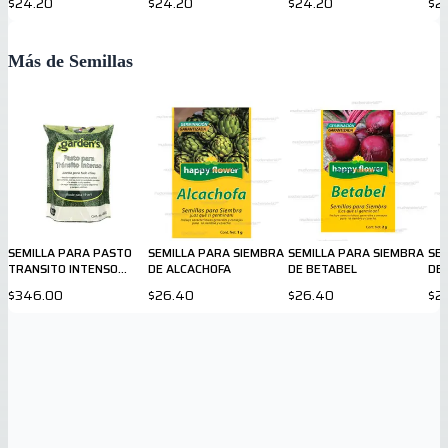
$24.20
$24.20
$24.20
$2
Más de Semillas
SEMILLA PARA PASTO
SEMILLA PARA SIEMBRA
SEMILLA PARA SIEMBRA
SE
TRANSITO INTENSO
DE ALCACHOFA
DE BETABEL
DE
GARDENS 450gr
$346.00
$26.40
$26.40
$2