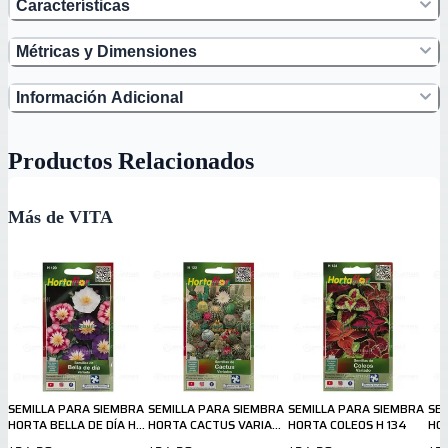
Características
Métricas y Dimensiones
Información Adicional
Productos Relacionados
Más de VITA
SEMILLA PARA SIEMBRA
SEMILLA PARA SIEMBRA
SEMILLA PARA SIEMBRA
SE
HORTA BELLA DE DÍA H
HORTA CACTUS VARIADO
HORTA COLEOS H 134
HO
120
H 122
14