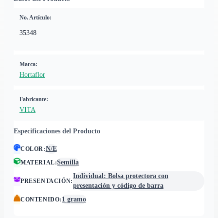
No. Artículo:
35348
Marca:
Hortaflor
Fabricante:
VITA
Especificaciones del Producto
N/E
COLOR
:
Semilla
MATERIAL
:
Individual: Bolsa protectora con
PRESENTACIÓN
:
presentación y código de barra
1 gramo
CONTENIDO
: