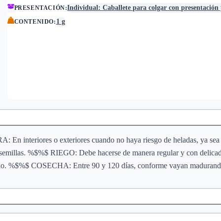
Individual: Caballete para colgar con presentación
PRESENTACIÓN
:
1 g
CONTENIDO
:
 En interiores o exteriores cuando no haya riesgo de heladas, ya sea 
as semillas. %$%$ RIEGO: Debe hacerse de manera regular y con delicad
lo. %$%$ COSECHA: Entre 90 y 120 días, conforme vayan madurando 