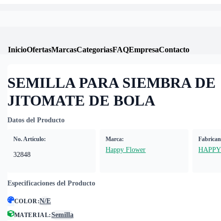
Inicio
Ofertas
Marcas
Categorias
FAQ
Empresa
Contacto
SEMILLA PARA SIEMBRA DE
JITOMATE DE BOLA
Datos del Producto
No. Artículo:
Marca:
Fabrican
Happy Flower
HAPPY
32848
Especificaciones del Producto
N/E
COLOR
:
Semilla
MATERIAL
: