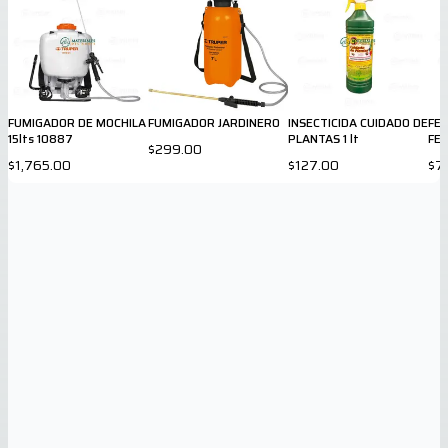
FUMIGADOR DE MOCHILA
FUMIGADOR JARDINERO
INSECTICIDA CUIDADO DE
FER
15lts 10887
PLANTAS 1 lt
FE
$299.00
$1,765.00
$127.00
$7