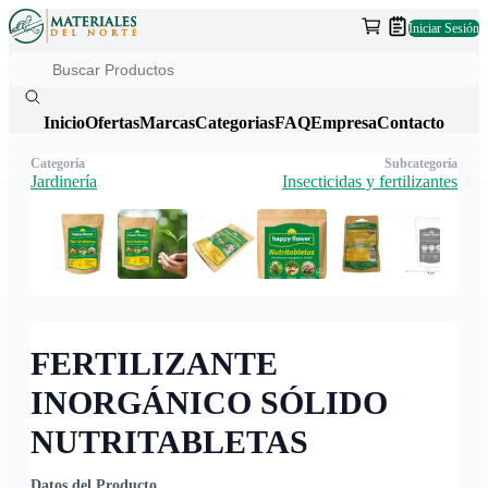
Iniciar Sesión
Inicio
Ofertas
Marcas
Categorias
FAQ
Empresa
Contacto
Categoría
Subcategoría
Jardinería
Insecticidas y fertilizantes
FERTILIZANTE
INORGÁNICO SÓLIDO
NUTRITABLETAS
Datos del Producto