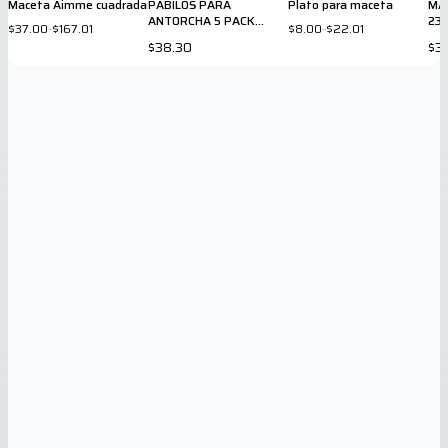
Maceta Aimme cuadrada
PABILOS PARA
Plato para maceta
MA
ANTORCHA 5 PACK
23 
$37.00
-
$167.01
$8.00
-
$22.01
7602
$38.30
$3