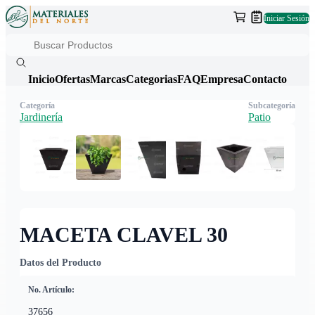
Iniciar Sesión
Inicio
Ofertas
Marcas
Categorias
FAQ
Empresa
Contacto
Categoría
Subcategoría
Jardinería
Patio
MACETA CLAVEL 30
Datos del Producto
No. Artículo:
37656