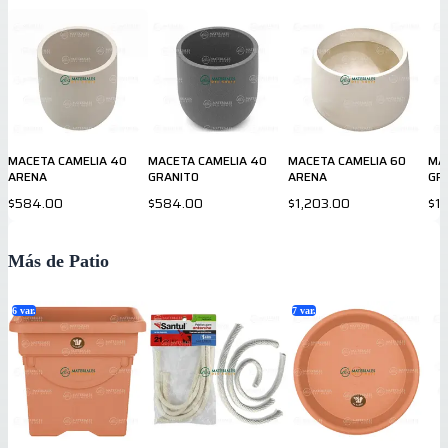
MACETA CAMELIA 40
MACETA CAMELIA 40
MACETA CAMELIA 60
MA
ARENA
GRANITO
ARENA
GR
$584.00
$584.00
$1,203.00
$1
Más de Patio
6
var.
7
var.