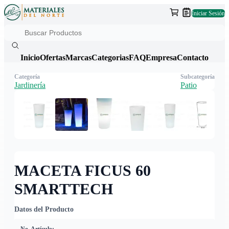
Iniciar Sesión
Inicio
Ofertas
Marcas
Categorias
FAQ
Empresa
Contacto
Categoría
Subcategoría
Jardinería
Patio
MACETA FICUS 60
SMARTTECH
Datos del Producto