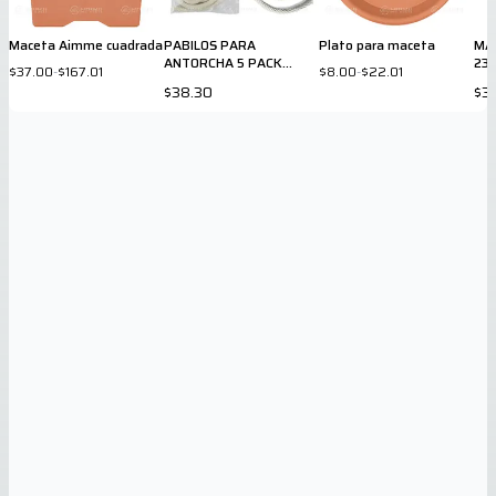
Maceta Aimme cuadrada
PABILOS PARA
Plato para maceta
MA
ANTORCHA 5 PACK
23 
$37.00
-
$167.01
$8.00
-
$22.01
7602
$38.30
$3