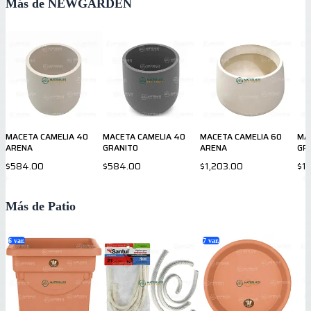
Más de NEWGARDEN
MACETA CAMELIA 40
MACETA CAMELIA 40
MACETA CAMELIA 60
MA
ARENA
GRANITO
ARENA
GR
$584.00
$584.00
$1,203.00
$1
Más de Patio
6
var.
7
var.