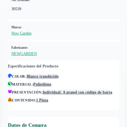
No. Artículo:
30539
Marca:
New Garden
Fabricante:
NEWGARDEN
Especificaciones del Producto
Blanco translúcido
COLOR
:
Polietileno
MATERIAL
:
Individual: A granel con código de barra
PRESENTACIÓN
:
1 Pieza
CONTENIDO
:
Datos de Compra