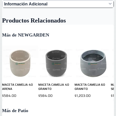
Información Adicional
Productos Relacionados
Más de NEWGARDEN
MACETA CAMELIA 40
MACETA CAMELIA 40
MACETA CAMELIA 60
MA
ARENA
GRANITO
GRANITO
SE
$584.00
$584.00
$1,203.00
$1,
Más de Patio