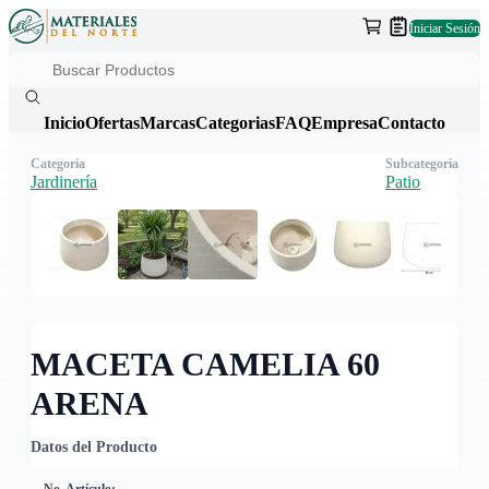
Iniciar Sesión
Inicio
Ofertas
Marcas
Categorias
FAQ
Empresa
Contacto
Categoría
Subcategoría
Jardinería
Patio
MACETA CAMELIA 60
ARENA
Datos del Producto