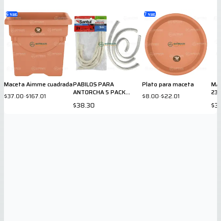
6
var.
7
var.
Maceta Aimme cuadrada
PABILOS PARA
Plato para maceta
MA
ANTORCHA 5 PACK
23 
$37.00
-
$167.01
$8.00
-
$22.01
7602
$38.30
$3