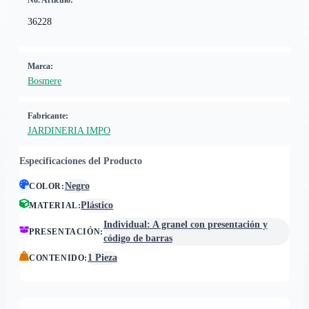
No. Artículo:
36228
Marca:
Bosmere
Fabricante:
JARDINERIA IMPO
Especificaciones del Producto
Negro
COLOR
:
Plástico
MATERIAL
:
Individual: A granel con presentación y
PRESENTACIÓN
:
código de barras
1 Pieza
CONTENIDO
: