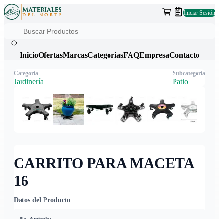
Iniciar Sesión
Inicio
Ofertas
Marcas
Categorias
FAQ
Empresa
Contacto
Categoría
Subcategoría
Jardinería
Patio
CARRITO PARA MACETA
16
Datos del Producto