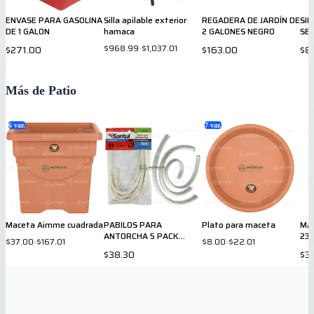
ENVASE PARA GASOLINA
Silla apilable exterior
REGADERA DE JARDÍN DE
SIL
DE 1 GALON
hamaca
2 GALONES NEGRO
SER
LIT
$968.99
-
$1,037.01
$271.00
$163.00
$8
Más de Patio
6
var.
7
var.
Maceta Aimme cuadrada
PABILOS PARA
Plato para maceta
MA
ANTORCHA 5 PACK
23 
$37.00
-
$167.01
$8.00
-
$22.01
7602
$38.30
$3