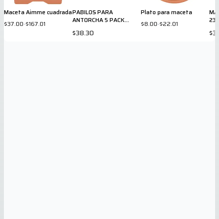
Maceta Aimme cuadrada
PABILOS PARA
Plato para maceta
MA
ANTORCHA 5 PACK
23 
$37.00
-
$167.01
$8.00
-
$22.01
7602
$38.30
$3