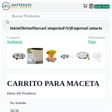
Iniciar Sesión
Inicio
Ofertas
Marcas
Categorias
FAQ
Empresa
Contacto
Categoría
Subcategoría
Jardinería
Patio
CARRITO PARA MACETA
Datos del Producto
No. Artículo:
36230