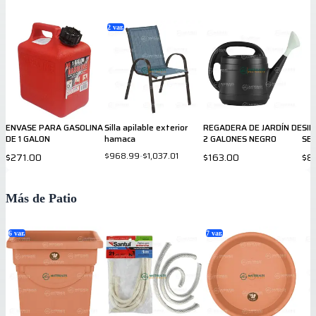
2
var.
ENVASE PARA GASOLINA
Silla apilable exterior
REGADERA DE JARDÍN DE
SIL
DE 1 GALON
hamaca
2 GALONES NEGRO
SER
LIT
$968.99
-
$1,037.01
$271.00
$163.00
$8
Más de Patio
6
var.
7
var.