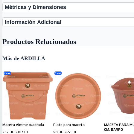
Métricas y Dimensiones
Información Adicional
Productos Relacionados
Más de ARDILLA
6
var.
7
var.
Maceta Aimme cuadrada
Plato para maceta
MACETA PARA MU
CM. BARRO
$37.00
-
$167.01
$8.00
-
$22.01