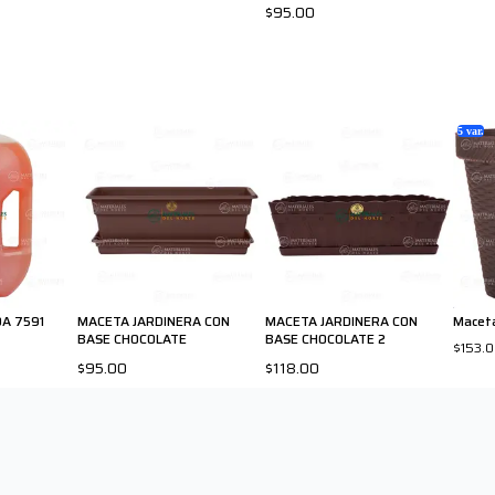
$95.00
5
var.
DA 7591
MACETA JARDINERA CON
MACETA JARDINERA CON
Macet
BASE CHOCOLATE
BASE CHOCOLATE 2
$153.
$95.00
$118.00