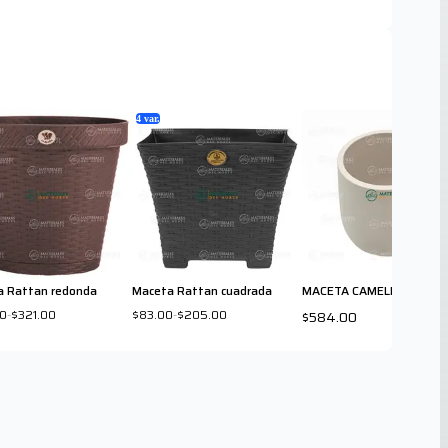
4
var.
a Rattan redonda
Maceta Rattan cuadrada
MACETA CAMELIA 40 AR
00
-
$321.00
$83.00
-
$205.00
$584.00