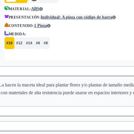
ABS
MATERIAL
:
Individual: A pieza con código de barra
PRESENTACIÓN
:
1 Pieza
CONTENIDO
:
MEDIDA
:
#10
#12
#14
#6
#8
La hacen la maceta ideal para plantar flores y/o plantas de tamaño medi
con materiales de alta resistencia puede usarse en espacios interiores y 