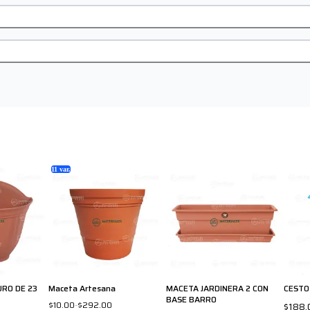
11
var.
RO DE 23
Maceta Artesana
MACETA JARDINERA 2 CON
CESTO
BASE BARRO
$10.00
-
$292.00
$188.