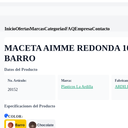
Inicio
Ofertas
Marcas
Categorias
FAQ
Empresa
Contacto
MACETA AIMME REDONDA 1
BARRO
Datos del Producto
No. Artículo:
Marca:
Fabrican
Plasticos La Ardilla
ARDIL
20152
Especificaciones del Producto
COLOR
:
Barro
Chocolate