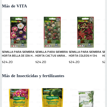
Más de VITA
SEMILLA PARA SIEMBRA
SEMILLA PARA SIEMBRA
SEMILLA PARA SIEMBRA
SE
HORTA BELLA DE DÍA H
HORTA CACTUS VARIADO
HORTA COLEOS H 134
HO
120
H 122
14
$24.20
$24.20
$24.20
$2
Más de Insecticidas y fertilizantes