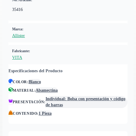
No. Artículo:
35416
Marca:
Allister
Fabricante:
VITA
Especificaciones del Producto
Blanco
COLOR
:
Abamectina
MATERIAL
:
Individual: Bolsa con presentación y código
PRESENTACIÓN
:
de barras
1 Pieza
CONTENIDO
: