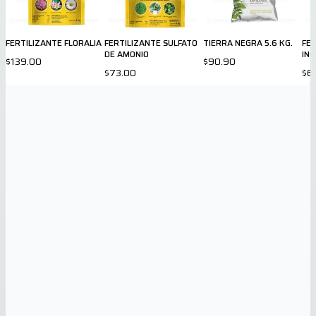
FERTILIZANTE FLORALIA
FERTILIZANTE SULFATO
TIERRA NEGRA 5.6 KG.
FER
DE AMONIO
INO
$139.00
$90.90
NU
$73.00
$6