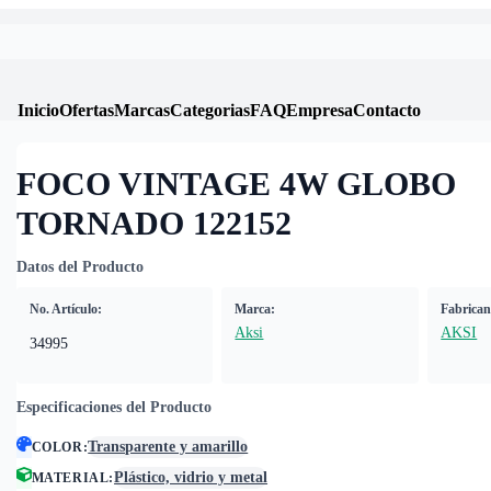
Inicio
Ofertas
Marcas
Categorias
FAQ
Empresa
Contacto
FOCO VINTAGE 4W GLOBO
TORNADO 122152
Datos del Producto
No. Artículo:
Marca:
Fabrican
Aksi
AKSI
34995
Especificaciones del Producto
Transparente y amarillo
COLOR
:
Plástico, vidrio y metal
MATERIAL
: