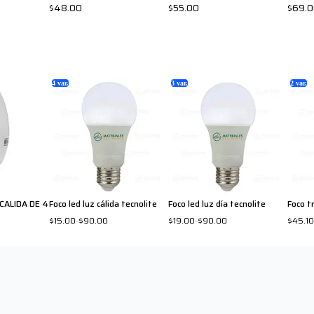
$48.00
$55.00
$69.
4
var.
3
var.
2
var.
 CALIDA DE 4
Foco led luz cálida tecnolite
Foco led luz día tecnolite
Foco t
$15.00
-
$90.00
$19.00
-
$90.00
$45.10