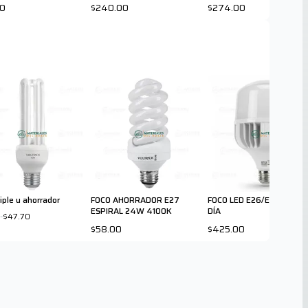
00
$240.00
$274.00
riple u ahorrador
FOCO AHORRADOR E27
FOCO LED E26/E40 100W
ESPIRAL 24W 4100K
DÍA
-
$47.70
$58.00
$425.00