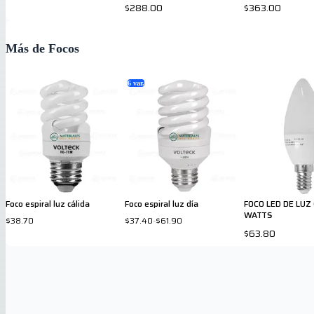
$288.00
$363.00
Más de Focos
6
var.
Foco espiral luz cálida
Foco espiral luz día
FOCO LED DE LUZ
WATTS
$38.70
$37.40
-
$61.90
$63.80