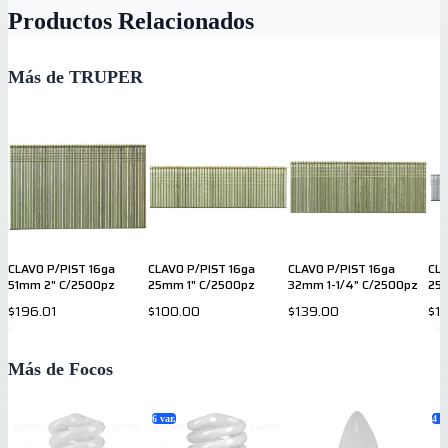
Productos Relacionados
Más de TRUPER
CLAVO P/PIST 16ga
CLAVO P/PIST 16ga
CLAVO P/PIST 16ga
CLA
51mm 2" C/2500pz
25mm 1" C/2500pz
32mm 1-1/4" C/2500pz
25
$196.01
$100.00
$139.00
$1
Más de Focos
6
var.
4
va