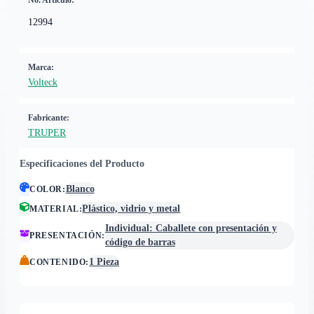
No. Artículo:
12994
Marca:
Volteck
Fabricante:
TRUPER
Especificaciones del Producto
Blanco
COLOR
:
Plástico, vidrio y metal
MATERIAL
:
Individual: Caballete con presentación y
PRESENTACIÓN
:
código de barras
1 Pieza
CONTENIDO
: