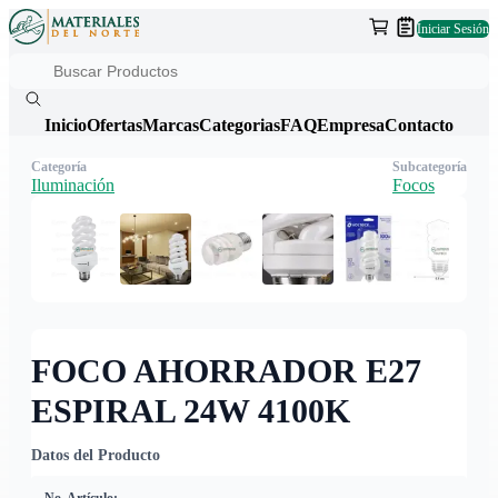
Iniciar Sesión
Inicio
Ofertas
Marcas
Categorias
FAQ
Empresa
Contacto
Categoría
Subcategoría
Iluminación
Focos
FOCO AHORRADOR E27
ESPIRAL 24W 4100K
Datos del Producto