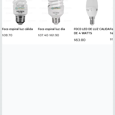
Foco espiral luz cálida
Foco espiral luz día
FOCO LED DE LUZ CALIDA
Foc
DE 4 WATTS
tec
$38.70
$37.40
-
$61.90
$15
$63.80