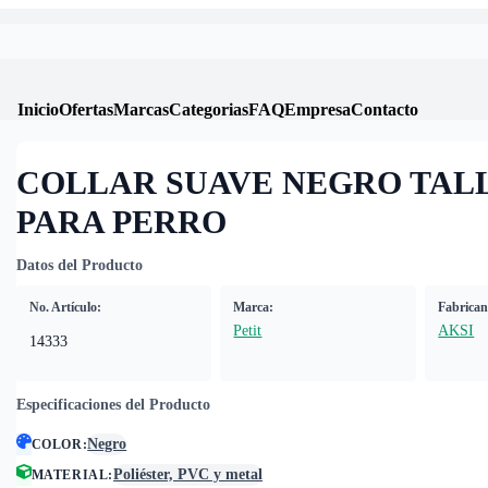
Inicio
Ofertas
Marcas
Categorias
FAQ
Empresa
Contacto
COLLAR SUAVE NEGRO TAL
PARA PERRO
Datos del Producto
No. Artículo:
Marca:
Fabrican
Petit
AKSI
14333
Especificaciones del Producto
Negro
COLOR
:
Poliéster, PVC y metal
MATERIAL
: