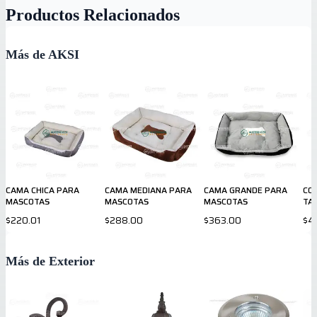
Productos Relacionados
Más de AKSI
CAMA CHICA PARA
CAMA MEDIANA PARA
CAMA GRANDE PARA
CO
MASCOTAS
MASCOTAS
MASCOTAS
TA
$220.01
$288.00
$363.00
$4
Más de Exterior