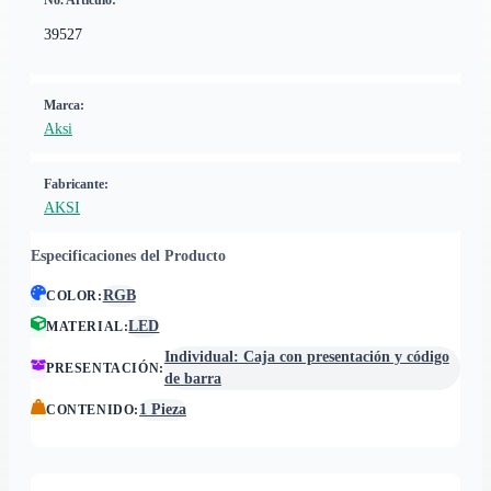
No. Artículo:
39527
Marca:
Aksi
Fabricante:
AKSI
Especificaciones del Producto
RGB
COLOR
:
LED
MATERIAL
:
Individual: Caja con presentación y código
PRESENTACIÓN
:
de barra
1 Pieza
CONTENIDO
: