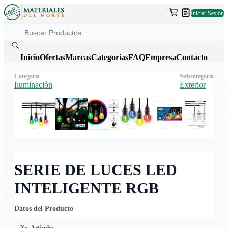
Iniciar Sesión
Inicio
Ofertas
Marcas
Categorias
FAQ
Empresa
Contacto
Categoría
Subcategoría
Iluminación
Exterior
SERIE DE LUCES LED
INTELIGENTE RGB
Datos del Producto