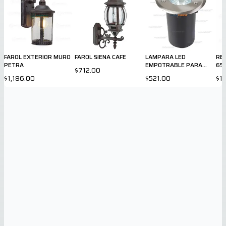
FAROL EXTERIOR MURO
FAROL SIENA CAFE
LAMPARA LED
RE
PETRA
EMPOTRABLE PARA
65
$712.00
EXTERIOR
$1,186.00
$521.00
$1