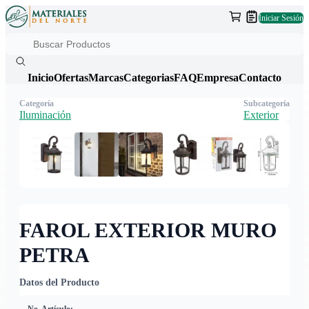
Iniciar Sesión
Inicio
Ofertas
Marcas
Categorias
FAQ
Empresa
Contacto
Categoría
Subcategoría
Iluminación
Exterior
FAROL EXTERIOR MURO
PETRA
Datos del Producto