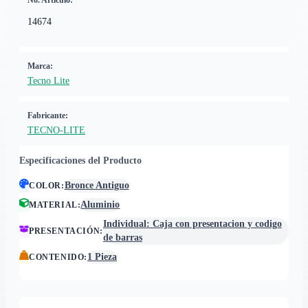
No. Artículo:
14674
Marca:
Tecno Lite
Fabricante:
TECNO-LITE
Especificaciones del Producto
Bronce Antiguo
COLOR
:
Aluminio
MATERIAL
:
Individual: Caja con presentacion y codigo
PRESENTACIÓN
:
de barras
1 Pieza
CONTENIDO
: