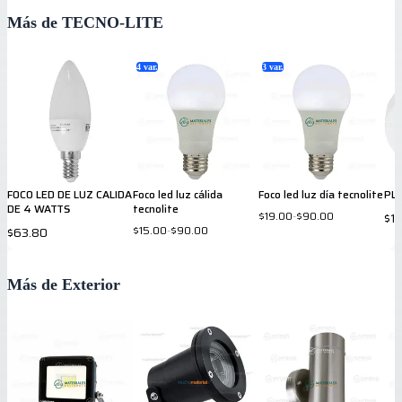
Más de TECNO-LITE
4
var.
3
var.
FOCO LED DE LUZ CALIDA
Foco led luz cálida
Foco led luz día tecnolite
PL
DE 4 WATTS
tecnolite
$19.00
-
$90.00
$1
$15.00
-
$90.00
$63.80
Más de Exterior