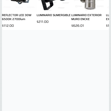
REFLECTOR LED 30W
LUMINARIO SUMERGIBLE
LUMINARIO EXTERIOR
LU
6500K 2700lum
MURO ENCKE
EX
$211.00
NE
$112.00
$626.01
$1