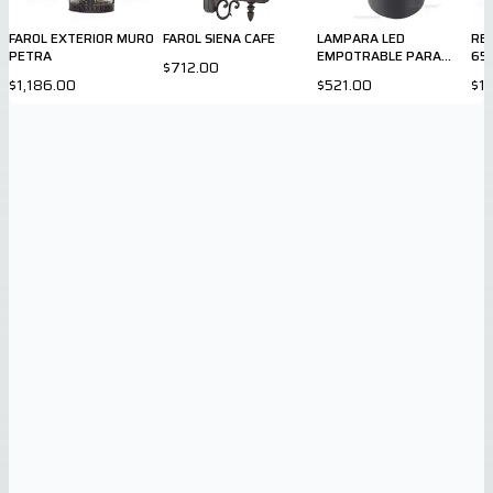
FAROL EXTERIOR MURO
FAROL SIENA CAFE
LAMPARA LED
RE
PETRA
EMPOTRABLE PARA
65
$712.00
EXTERIOR
$1,186.00
$521.00
$1