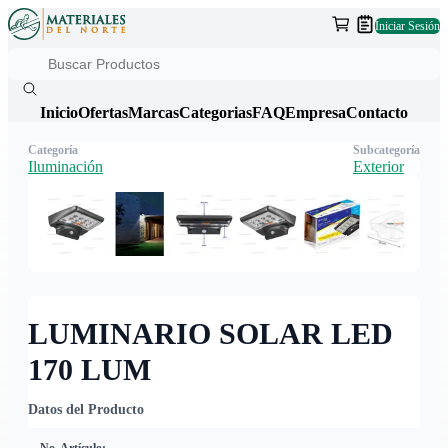
Iniciar Sesión
Inicio
Ofertas
Marcas
Categorias
FAQ
Empresa
Contacto
Categoría
Subcategoría
Iluminación
Exterior
LUMINARIO SOLAR LED
170 LUM
Datos del Producto