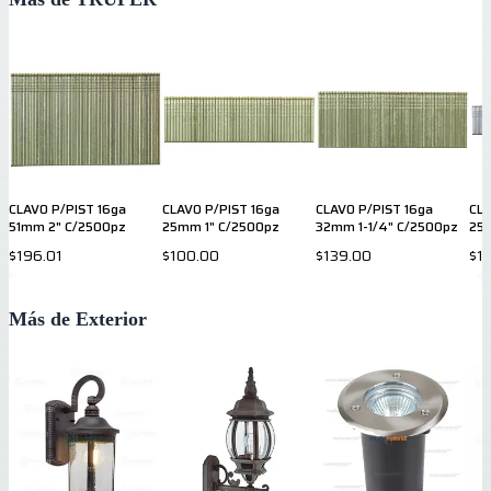
CLAVO P/PIST 16ga
CLAVO P/PIST 16ga
CLAVO P/PIST 16ga
CLA
51mm 2" C/2500pz
25mm 1" C/2500pz
32mm 1-1/4" C/2500pz
25
$196.01
$100.00
$139.00
$1
Más de Exterior