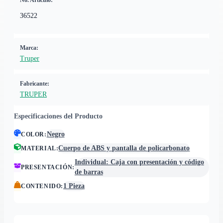
No. Artículo:
36522
Marca:
Truper
Fabricante:
TRUPER
Especificaciones del Producto
Negro
COLOR
:
Cuerpo de ABS y pantalla de policarbonato
MATERIAL
:
Individual: Caja con presentación y código
PRESENTACIÓN
:
de barras
1 Pieza
CONTENIDO
: