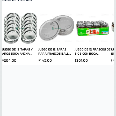
JUEGO DE 12 TAPAS Y
JUEGO DE 12 TAPAS
JUEGO DE 12 FRASCOS DE
JUE
AROS BOCA ANCHA
PARA FRASCOS BALL
8 OZ CON BOCA
16 
PARA FRASCOS BALL
CON BOCA ANCHA
REGULAR
$264.00
$145.00
$361.00
$4