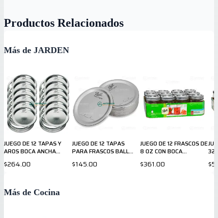
Productos Relacionados
Más de JARDEN
JUEGO DE 12 TAPAS Y
JUEGO DE 12 TAPAS
JUEGO DE 12 FRASCOS DE
JUE
AROS BOCA ANCHA
PARA FRASCOS BALL
8 OZ CON BOCA
32
PARA FRASCOS BALL
CON BOCA ANCHA
REGULAR
$264.00
$145.00
$361.00
$5
Más de Cocina