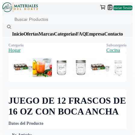
Iniciar Sesión
Inicio
Ofertas
Marcas
Categorias
FAQ
Empresa
Contacto
Categoría
Subcategoría
Hogar
Cocina
JUEGO DE 12 FRASCOS DE
16 OZ CON BOCA ANCHA
Datos del Producto