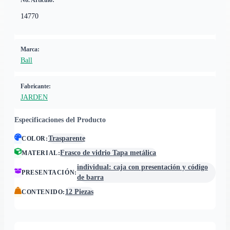
No. Artículo:
14770
Marca:
Ball
Fabricante:
JARDEN
Especificaciones del Producto
Trasparente
COLOR
:
Frasco de vidrio Tapa metálica
MATERIAL
:
individual: caja con presentación y código
PRESENTACIÓN
:
de barra
12 Piezas
CONTENIDO
: